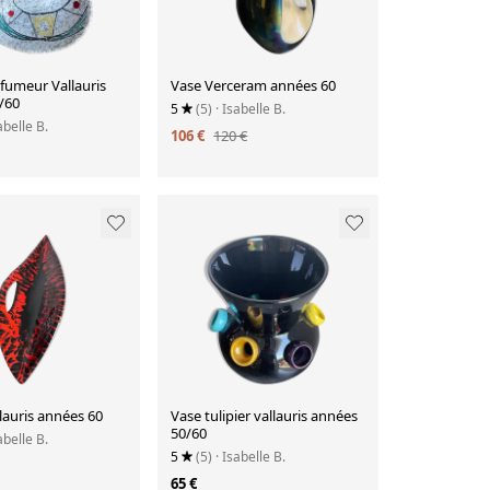
fumeur Vallauris
Vase Verceram années 60
/60
5
(5)
· Isabelle B.
abelle B.
106 €
120 €
lauris années 60
Vase tulipier vallauris années
50/60
abelle B.
5
(5)
· Isabelle B.
65 €