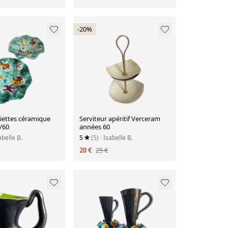
-20%
siettes céramique
Serviteur apéritif Verceram
/60
années 60
abelle B.
5
(5)
· Isabelle B.
20 €
25 €