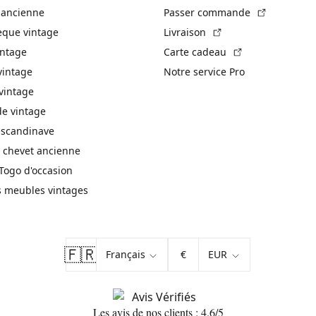
(Lien exte
 ancienne
Passer commande
(Lien externe)
èque vintage
Livraison
(Lien externe)
intage
Carte cadeau
vintage
Notre service Pro
vintage
 vintage
 scandinave
 chevet ancienne
Togo d'occasion
s meubles vintages
🇫🇷
€
Les avis de nos clients : 4.6/5