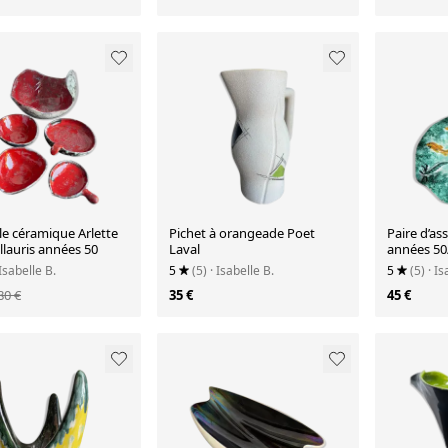
e céramique Arlette
Pichet à orangeade Poet
Paire d’as
lauris années 50
Laval
années 50
 Isabelle B.
5
(5)
· Isabelle B.
5
(5)
· Is
80 €
35 €
45 €