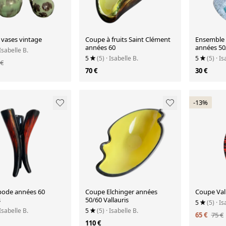
 vases vintage
Coupe à fruits Saint Clément
Ensemble 
années 60
années 50
 Isabelle B.
5
(5)
· Isabelle B.
5
(5)
· Is
 €
70 €
30 €
-13%
ipode années 60
Coupe Elchinger années
Coupe Val
s
50/60 Vallauris
5
(5)
· Is
 Isabelle B.
5
(5)
· Isabelle B.
65 €
75 €
110 €