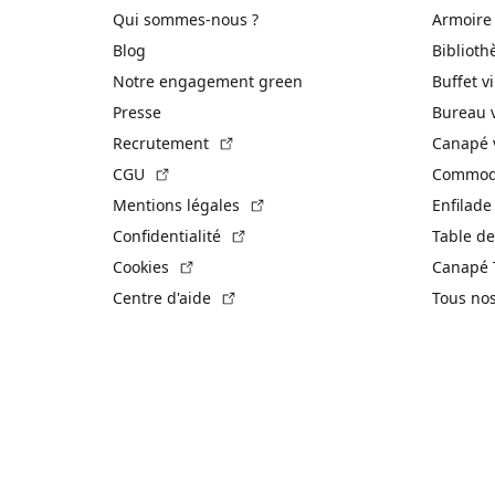
Qui sommes-nous ?
Armoire
Blog
Biblioth
Notre engagement green
Buffet v
Presse
Bureau 
(Lien externe)
Recrutement
Canapé 
(Lien externe)
CGU
Commode
(Lien externe)
Mentions légales
Enfilade
(Lien externe)
Confidentialité
Table de
(Lien externe)
Cookies
Canapé 
(Lien externe)
Centre d'aide
Tous no