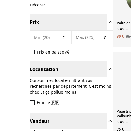
Décorer
Prix
Paire de
5
(5)
·
30 €
35
€
€
Prix en baisse 💰
Localisation
Consommez local en filtrant vos
recherches par département. C'est moins
cher. Et ça pollue moins.
France 🇫🇷
Vase tr
Vallauri
Vendeur
5
(5)
·
75 €