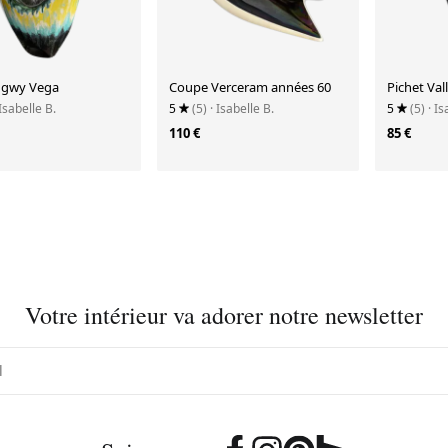
ngwy Vega
Coupe Verceram années 60
Pichet Val
 Isabelle B.
5
(5)
· Isabelle B.
5
(5)
· Is
110 €
85 €
Votre intérieur va adorer notre newsletter