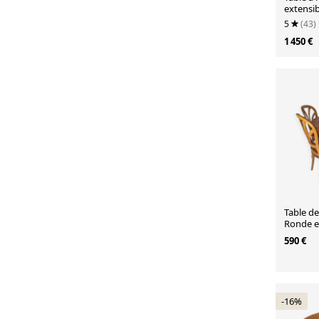
extensib
des ann
5
(43)
1 450 €
Table de
Ronde en
Rallonge
590 €
-16%