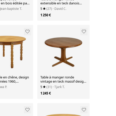
 en bois éditée par
extensible en teck danois
 1970
vintage des années 1970 par
 Jean-baptiste T.
5
(27)
· David C.
Langeskov Møbelfabrik
1 250 €
de en chêne, design
Table à manger ronde
nées 1960,
vintage en teck massif design
 Henning Kjærnulf
danois années 70
Ewa P.
5
(31)
· Tjark T.
1 245 €