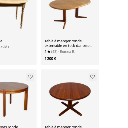
de
Table à manger ronde
extensible en teck danoise
David H.
vintage des années 1960
5
(43)
· Romea B.
1 200 €
repas ronde
Table à manger ronde