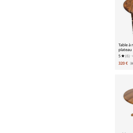
Table à
plateau rab
massif, 
5
(6)
·
320 €
3