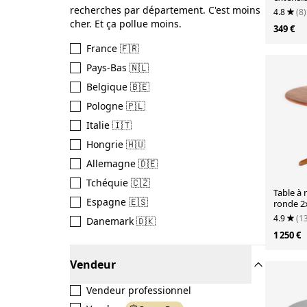
recherches par département. C'est moins
4.8
(8)
cher. Et ça pollue moins.
349 €
France 🇫🇷
Pays-Bas 🇳🇱
Belgique 🇧🇪
Pologne 🇵🇱
Italie 🇮🇹
Hongrie 🇭🇺
Allemagne 🇩🇪
Tchéquie 🇨🇿
Table à
Espagne 🇪🇸
ronde 2x
danois 
4.9
(1
Danemark 🇩🇰
1 250 €
Vendeur
Vendeur professionnel