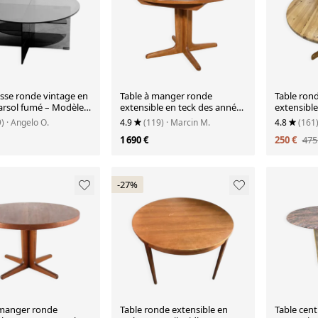
asse ronde vintage en
Table à manger ronde
Table ron
Parsol fumé – Modèle
extensible en teck des années
extensibl
ré, Italie années 1970
1950, Royaume-Uni
massif vi
9)
· Angelo O.
4.9
(119)
· Marcin M.
4.8
(161
1 690 €
250 €
475
-27%
 manger ronde
Table ronde extensible en
Table cent