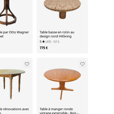
de par Otto Wagner
Table basse en rotin au
et
design rond HKliving
5
(49)
· Sil S.
775 €
de rénovations avec
Table à manger ronde
s
vintage extensible - Bois -