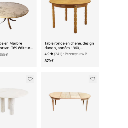
de en Marbre
Table ronde en chêne, design
T69 éditeur
danois, années 1960,
ie 1960
designer : Henning Kjærnulf
4.9
(241)
· Przemysław P.
500 €
879 €