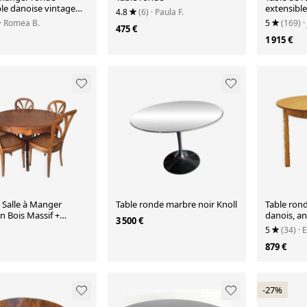
le danoise vintage
extensible
4.8
(6)
· Paula F.
ées 1960
Monopoly,
· Romea B.
5
(169)
·
475 €
1 915 €
 Salle à Manger
Table ronde marbre noir Knoll
Table ron
 Bois Massif +
danois, an
3 500 €
s et Chaises
designer :
5
(34)
· 
879 €
-27%