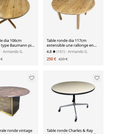
de dia 106cm
Table ronde dia 117cm
e type Baumann pin
extensible une rallonge en
ntage 1970
pin massif vintage an 1970
)
· Armando G.
4.8
(161)
· Armando G.
 €
250 €
420 €
rale ronde vintage
Table ronde Charles & Ray