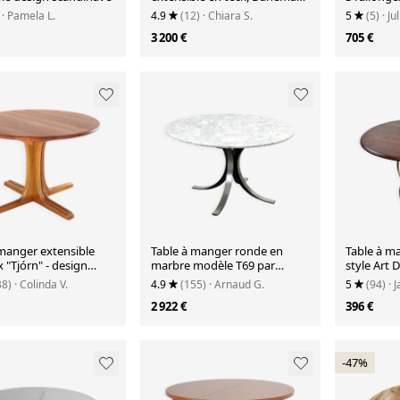
1960
· Pamela L.
4.9
(12)
· Chiara S.
5
(5)
· Ju
3 200 €
705 €
 manger extensible
Table à manger ronde en
Table à m
 "Tjórn" - design
marbre modèle T69 par
style Art 
en teck
Osvaldo Borsani pour Tecno,
Plateau en
38)
· Colinda V.
4.9
(155)
· Arnaud G.
5
(94)
· 
années 1970
chrome – 
2 922 €
396 €
-47%