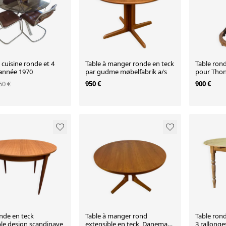
 cuisine ronde et 4
Table à manger ronde en teck
Table ron
 année 1970
par gudme møbelfabrik a/s
pour Thon
60 €
950 €
900 €
nde en teck
Table à manger rond
Table ron
ble design scandinave
extensible en teck, Danemark
3 rallonge