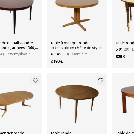
nde en palissandre,
Table à manger ronde
table ron
danois, années 1960,
extensible en chêne de style
5
(29)
· 
r : Severin Hansen
mid-century par Farstrup
41)
· Przemysław P.
4.9
(119)
· Marcin M.
320 €
Møbler, Danemark, années
2 190 €
1970.
 manger ronde
Table ronde
Table de 