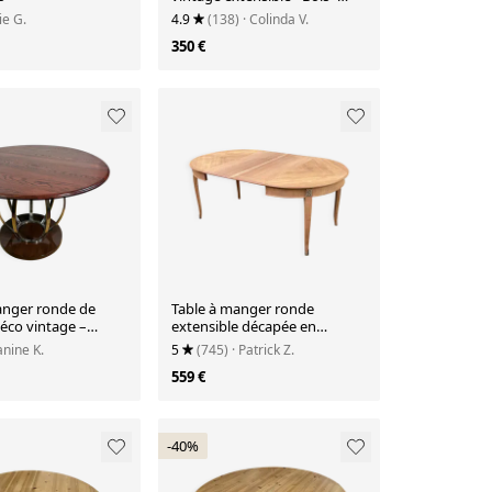
Table extensible - Table à
lie G.
4.9
(138)
· Colinda V.
manger
350 €
anger ronde de
Table à manger ronde
Déco vintage –
extensible décapée en
 chêne et base en
merisier marqueterie Louis
Janine K.
5
(745)
· Patrick Z.
Design
XVI 1
559 €
-40%