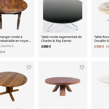
 manger ronde à
Table ronde segemented de
Table Ron
attable en noyer
Charles & Ray Eames
Osvaldo borsani 
fin 19ème
tecno ital
 Catarina E.
3 000 €
2 550 €
3 
80 €