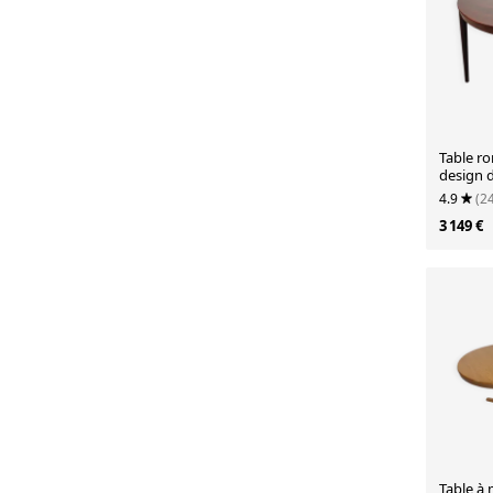
Table ro
design 
designe
4.9
(2
3 149 €
Table à