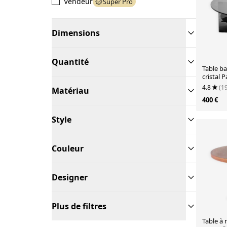
Vendeur
Super Pro
Dimensions
Quantité
Table b
cristal 
enregist
4.8
(1
Matériau
400 €
Style
Couleur
Designer
Plus de filtres
Table à