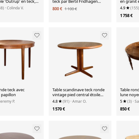
le 'Outrup' en teck,
teck par Bertil Fridhagen
en granit 
rk
pour Bodafors
Belgochro
38)
· Colinda V.
4.9
(155
800 €
1 100 €
1 758 €
nde teck avec
Table scandinave teck ronde
Table ron
 papillon
vintage pied central étoile
lune noye
extensible
 Jeremy P.
4.8
(91)
· Amar O.
5
(3)
· S
1 570 €
850 €