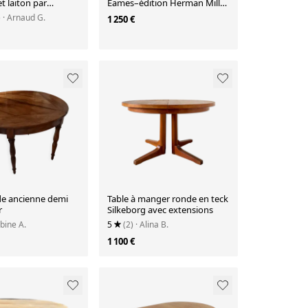
et laiton par
Eames–édition Herman Miller
m, années 1970.
authentifiée - h 65cm
)
· Arnaud G.
1 250 €
de ancienne demi
Table à manger ronde en teck
r
Silkeborg avec extensions
abine A.
5
(2)
· Alina B.
1 100 €