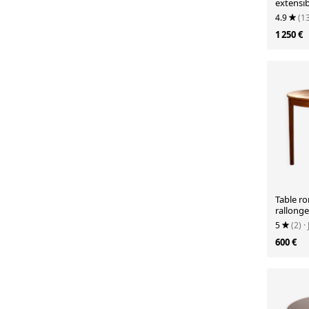
extensib
Danema
4.9
(1
1 250 €
Table ro
rallonge
5
(2)
·
600 €