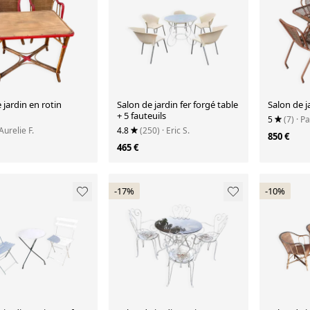
 jardin en rotin
Salon de jardin fer forgé table
Salon de j
+ 5 fauteuils
5
(7)
· Pa
 Aurelie F.
4.8
(250)
· Eric S.
850 €
465 €
-17%
-10%