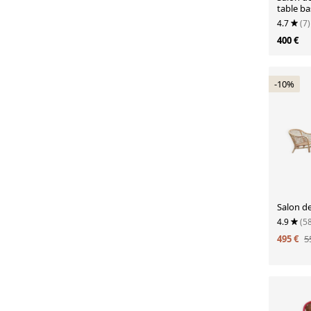
table b
scoubid
4.7
(7)
assortis
400 €
-10%
Salon de
4.9
(5
495 €
5