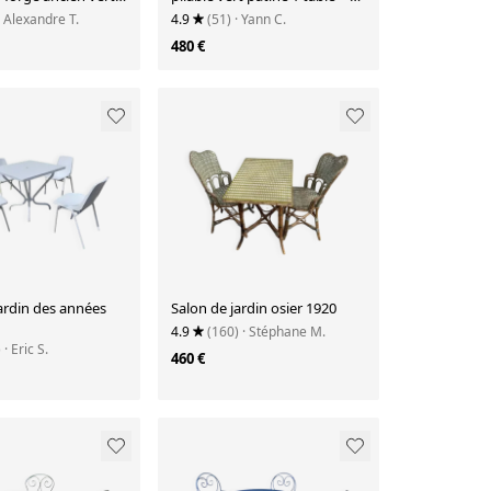
Chaises
· Alexandre T.
4.9
(51)
· Yann C.
480 €
ardin des années
Salon de jardin osier 1920
4.9
(160)
· Stéphane M.
)
· Eric S.
460 €