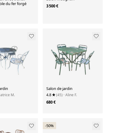
le du fer forgé
3 500 €
ardin
Salon de jardin
eatrice M.
4.8
(45)
· Aline F.
680 €
-50%