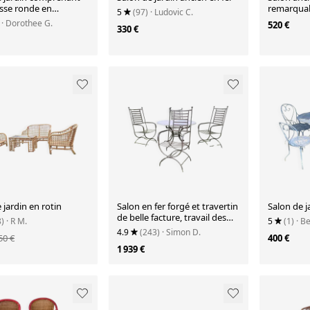
asse ronde en
remarquab
5
(97)
· Ludovic C.
ou et 4 tabourets
· Dorothee G.
520 €
330 €
 jardin en rotin
Salon en fer forgé et travertin
Salon de j
de belle facture, travail des
8)
· R M.
5
(1)
· B
années 90
4.9
(243)
· Simon D.
50 €
400 €
1 939 €