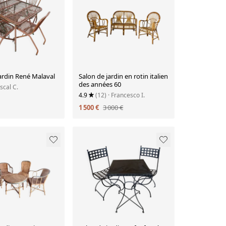
ardin René Malaval
Salon de jardin en rotin italien
des années 60
scal C.
4.9
(12)
· Francesco I.
1 500 €
3 000 €