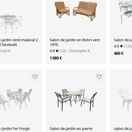
 jardin rené malaval 2
Salon de Jardin en Rotin vers
Salon de j
2 fauteuils
1970
4.9
(126
 Solal R.
4.9
(10)
· Christophe R.
460 €
1 080 €
 Jardin Fer Forgé
Salon de jardin en pierre
salon de j