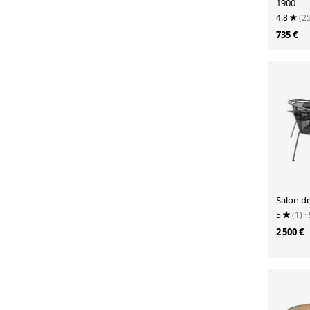
1900
4.8
(2
735 €
Salon de
5
(1)
·
2 500 €