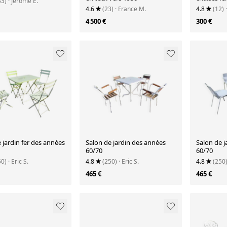
33)
· Jerôme E.
Provence
4.6
(23)
· France M.
4.8
(12)
4 500 €
300 €
 jardin fer des années
Salon de jardin des années
Salon de j
60/70
60/70
50)
· Eric S.
4.8
(250)
· Eric S.
4.8
(250
465 €
465 €