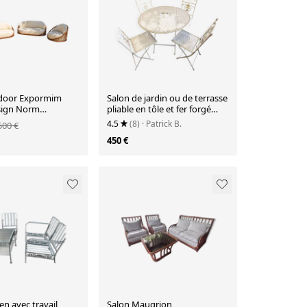
tdoor Expormim
Salon de jardin ou de terrasse
sign Norm
pliable en tôle et fer forgé
tréssé et ajouré, 5 pièces
4.5
(8)
· Patrick B.
500 €
450 €
en avec travail
Salon Maugrion