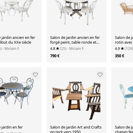
 jardin ancien en fer
Salon de jardin ancien en fer
Salon de j
ébut du XXe siècle
forgé peint, table ronde et
rotin avec
quatre chaises
5)
· Miriam F.
4.8
(25)
· Miriam F.
4.9
(129
790 €
350 €
 jardin en fer
Salon de jardin Art and Crafts
Salon de j
en teck vers 1950
chaises fe