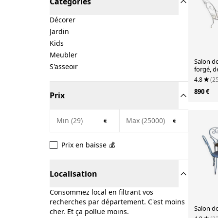
Catégories
Décorer
Jardin
Kids
Meubler
Salon de
S'asseoir
forgé, d
4.8
(2
890 €
Prix
€
€
Prix en baisse 💰
Localisation
Consommez local en filtrant vos
recherches par département. C'est moins
Salon de
cher. Et ça pollue moins.