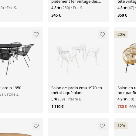
piétement fer vintage des
tête vinta
années 70
50)
· Eric S.
4.8
(250)
· Eric S.
4.8
(47)
345 €
350 €
-20%
 jardin 1950
Salon de jardin emu 1970 en
Salon en r
métal laqué blanc
noir par 
 Salvatore Z.
vers 1950
5
(39)
· Pierre B.
4.9
(10)
1 110 €
780 €
980
-12%