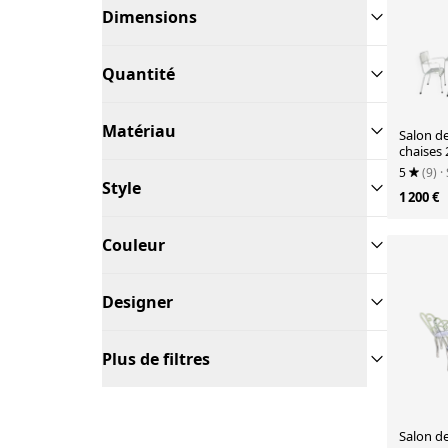
Dimensions
Quantité
Matériau
Salon de
chaises 
5
(9)
·
Style
1 200 €
Couleur
Designer
Plus de filtres
Salon de