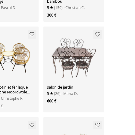
ge
bambou
· Pascal D.
5
(159)
· Christian C.
300 €
otin et fer laqué
salon de jardin
Rohe Noordwole
5
(26)
· Maria D.
· Christophe R.
600 €
 €