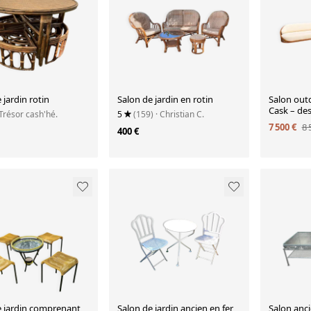
 jardin rotin
Salon de jardin en rotin
Salon ou
Cask – de
 Trésor cash'hé.
5
(159)
· Christian C.
Architects
7 500 €
8 
400 €
e jardin comprenant
Salon de jardin ancien en fer
Salon anci