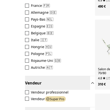
4.9
(3
France 🇫🇷
490 €
Allemagne 🇩🇪
Pays-Bas 🇳🇱
Espagne 🇪🇸
Belgique 🇧🇪
Italie 🇮🇹
Hongrie 🇭🇺
Pologne 🇵🇱
Royaume-Uni 🇬🇧
Autriche 🇦🇹
Salon de
70/80
4.8
(2
Vendeur
310 €
Vendeur professionnel
Vendeur
Super Pro