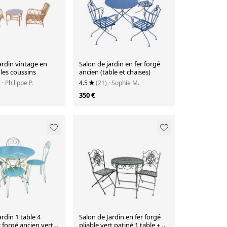
ardin vintage en
Salon de jardin en fer forgé
 les coussins
ancien (table et chaises)
)
· Philippe P.
4.5
(21)
· Sophie M.
350 €
ardin 1 table 4
Salon de Jardin en fer forgé
r forgé ancien vert
pliable vert patiné 1 table + 2