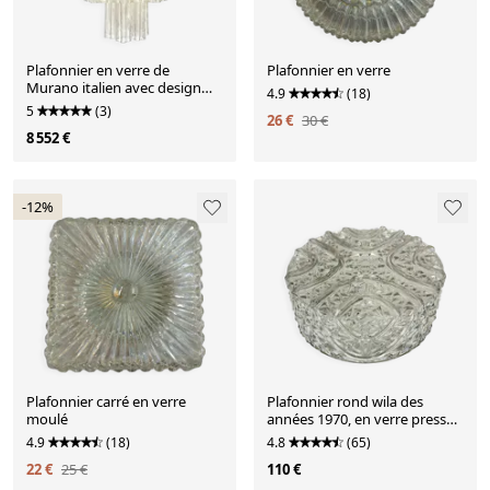
Plafonnier en verre de
Plafonnier en verre
Murano italien avec design
4.9
(18)
Tronchi par Simoeng pour
5
(3)
26 €
30 €
Simoeng
8 552 €
-12%
Plafonnier carré en verre
Plafonnier rond wila des
moulé
années 1970, en verre pressé
épais.
4.9
(18)
4.8
(65)
22 €
25 €
110 €