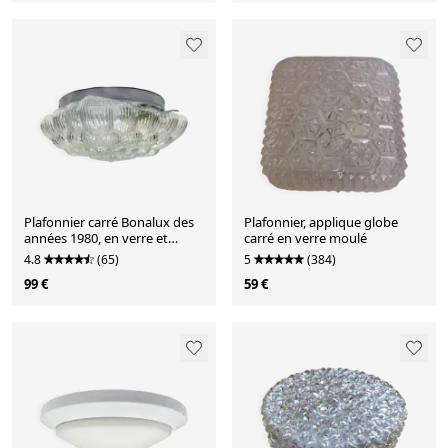
Plafonnier carré Bonalux des
Plafonnier, applique globe
années 1980, en verre et
carré en verre moulé
métal.
4.8
(65)
5
(384)
99 €
59 €