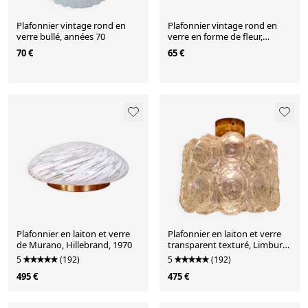
Plafonnier vintage rond en
Plafonnier vintage rond en
verre bullé, années 70
verre en forme de fleur,
années 70
70 €
65 €
Plafonnier en laiton et verre
Plafonnier en laiton et verre
de Murano, Hillebrand, 1970
transparent texturé, Limburg,
1970
5
(192)
5
(192)
495 €
475 €