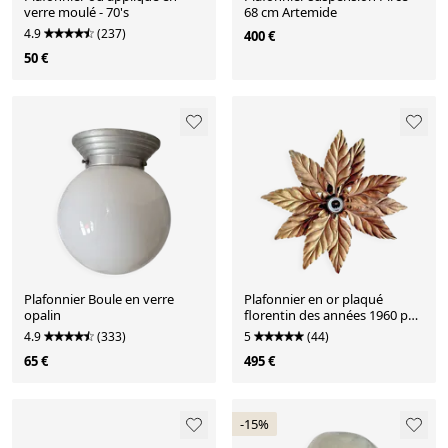
verre moulé - 70's
68 cm Artemide
4.9
(237)
400 €
50 €
Plafonnier Boule en verre
Plafonnier en or plaqué
opalin
florentin des années 1960 par
Hans Kögl.
4.9
(333)
5
(44)
65 €
495 €
-15%