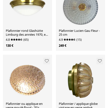
Plafonnier rond Glashütte
Plafonnier Lucien Gau Fleur -
Limburg des années 1970, en
25 cm
verre de laiton.
4.8
(65)
4.9
(15)
130 €
249 €
Plafonnier ou applique en
Plafonnier / applique globe
verre moulé floral - 70's
vintage en verre ambré