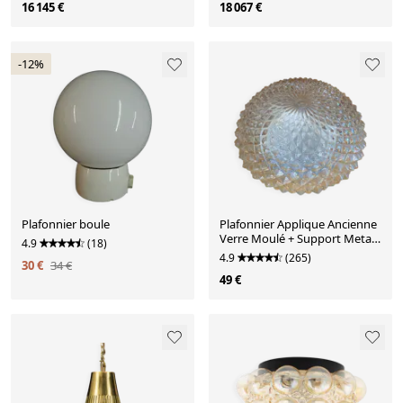
16 145 €
18 067 €
-12%
Plafonnier boule
Plafonnier Applique Ancienne
Verre Moulé + Support Metal
4.9
(18)
Blanc Vintage
4.9
(265)
30 €
34 €
49 €