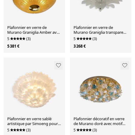
Plafonnier en verre de
Plafonnier en verre de
Murano Graniglia Amber avec
Murano Graniglia transparent
lentille vénitienne par
vintage vénitien par Simoeng
5
(3)
5
(3)
Simoeng
5 381 €
3 268 €
Plafonnier en verre sablé
Plafonnier décoratif en verre
artistique par Simoeng pour
de Murano doré avec motif
Simoeng
floral par Simoeng
5
(3)
5
(3)