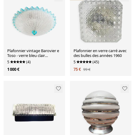
Plafonnier vintage Barovier e
Plafonnier en verre carré avec
Toso - verre bleu clair
des bulles des années 1960
transparent avec structure -
5
(4)
5
(45)
Hollywood Regency - Mid
1 000 €
75 €
99 €
Century Italie années 60 -
Éclairage