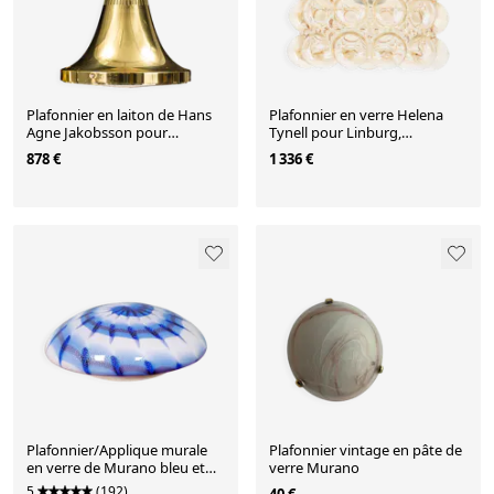
Plafonnier en laiton de Hans
Plafonnier en verre Helena
Agne Jakobsson pour
Tynell pour Linburg,
Markaryd Suède, 1960
Allemagne, 1960
878 €
1 336 €
Plafonnier/Applique murale
Plafonnier vintage en pâte de
en verre de Murano bleu et
verre Murano
blanc, 1970
5
(192)
40 €