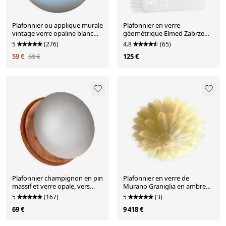
Plafonnier ou applique murale
Plafonnier en verre
vintage verre opaline blanc
géométrique Elmed Zabrze
demi lune 20 cm
Type 606, années 1970
5
(276)
4.8
(65)
59 €
69 €
125 €
Plafonnier champignon en pin
Plafonnier en verre de
massif et verre opale, vers
Murano Graniglia en ambre
1980
vénitien par Simoeng
5
(167)
5
(3)
69 €
9 418 €