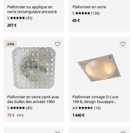
Plafonnier ou applique en
Plafonnier en verre
verre rectangulaire encastré
5
(136)
5
(45)
65 €
207 €
-24%
Plafonnier en verre carré avec
Plafonnier vintage O-Luce
des bulles des années 1960
199-B, design Giuseppe
Ostuni, Italie, années 1950
5
(45)
4.9
(14)
75 €
99 €
1 440 €