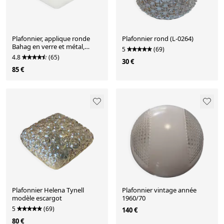
Plafonnier, applique ronde
Plafonnier rond (L-0264)
Bahag en verre et métal,
5
(69)
années 1980
4.8
(65)
30 €
85 €
Plafonnier Helena Tynell
Plafonnier vintage année
modèle escargot
1960/70
5
(69)
140 €
80 €