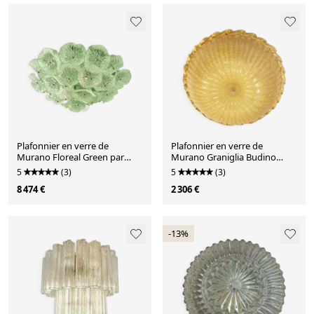
Plafonnier en verre de
Plafonnier en verre de
Murano Floreal Green par
Murano Graniglia Budino
Simoeng
Ambre Vénitien par Simoeng
5
(3)
5
(3)
8 474 €
2 306 €
-13%