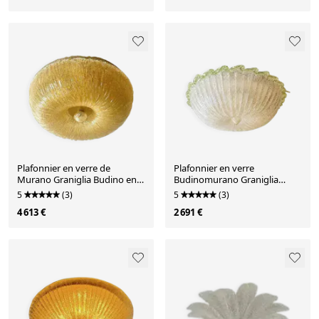
Plafonnier en verre de
Plafonnier en verre
Murano Graniglia Budino en
Budinomurano Graniglia
ambre vénitien par Simoeng
blanche italienne par Simoeng
5
(3)
5
(3)
4 613 €
2 691 €