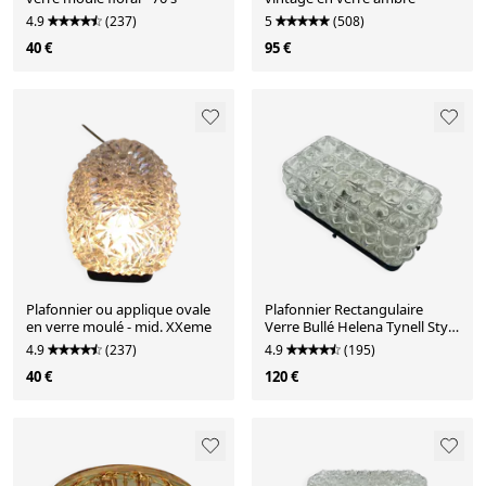
4.9
(237)
5
(508)
40 €
95 €
Plafonnier ou applique ovale
Plafonnier Rectangulaire
en verre moulé - mid. XXeme
Verre Bullé Helena Tynell Style
70s
4.9
(237)
4.9
(195)
40 €
120 €