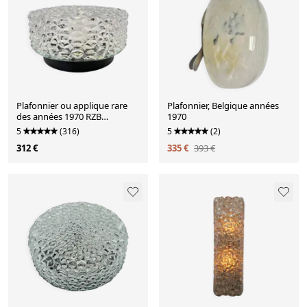
Plafonnier ou applique rare
Plafonnier, Belgique années
des années 1970 RZB
1970
Leuchten, Allemagne.
5
(316)
5
(2)
312 €
335 €
393 €