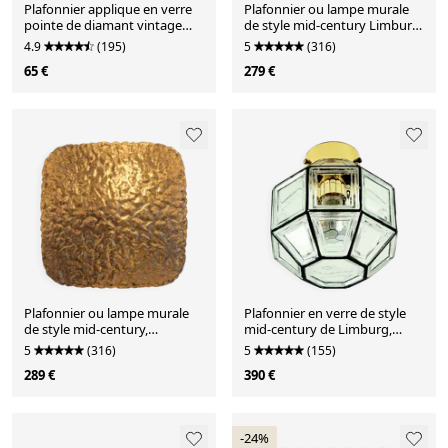
Plafonnier applique en verre
Plafonnier ou lampe murale
pointe de diamant vintage
de style mid-century Limburg,
RZB
Allemagne, années 1970
4.9
(195)
5
(316)
65 €
279 €
Plafonnier ou lampe murale
Plafonnier en verre de style
de style mid-century,
mid-century de Limburg,
Limburg, Allemagne, années
Allemagne, années 1960/1970
5
(316)
5
(155)
1970
289 €
390 €
-24%