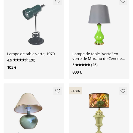
Lampe de table verte, 1970
Lampe de table "verte" en
verre de Murano de Cenedese
4.9
(20)
Vetri, années 1960
5
(26)
105 €
800 €
-18%