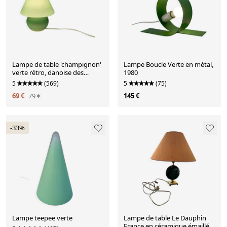
Lampe de table 'champignon'
Lampe Boucle Verte en métal,
verte rétro, danoise des
1980
années 1980-90.
5
(569)
5
(75)
69 €
79 €
145 €
-33%
Lampe teepee verte
Lampe de table Le Dauphin
France en céramique émaillée