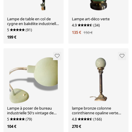
Lampe de table en col de
Lampe art-déco verte
cygne en bakélite industrielle
4.9
(34)
verte, années 1960
5
(91)
135 €
150 €
199 €
Lampe à poser de bureau
lampe bronze colonne
industrielle 50's vintage de
corinthienne opaline verte
couleur verte 1950 n2
superbe 52x13 cm
5
(79)
4.8
(166)
104 €
270 €