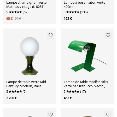
Lampe champignon verte
Lampe à poser laiton verte
Mathias vintage (L-0251)
420mm
5
(69)
5
(135)
65 €
70 €
122 €
Lampe de table verte Mid-
Lampe de table modèle 'Blitz'
Century Modern, Italie
verte par Trabucco, Vecchi,
Volpi pour Stilnovo, Italie 1972
5
(5)
5
(17)
2 200 €
463 €