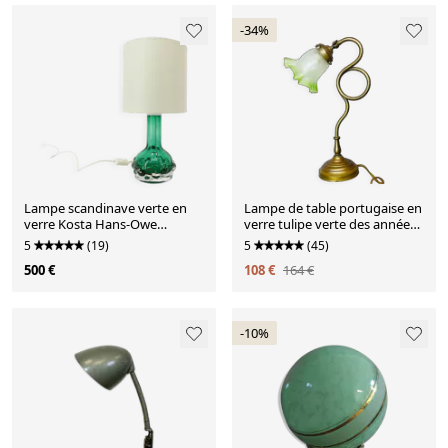
-34%
Lampe scandinave verte en
Lampe de table portugaise en
verre Kosta Hans-Owe
verre tulipe verte des années
Sandeberg Suède 1960
1930
5
(19)
5
(45)
500 €
108 €
164 €
-10%