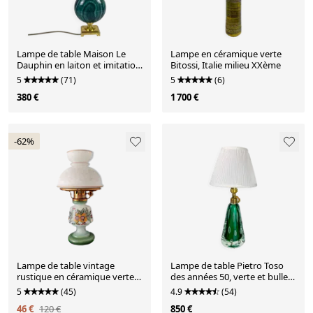
Lampe de table Maison Le
Lampe en céramique verte
Dauphin en laiton et imitation
Bitossi, Italie milieu XXème
malachite verte, 1980
5
(71)
5
(6)
380 €
1 700 €
-62%
Lampe de table vintage
Lampe de table Pietro Toso
rustique en céramique verte
des années 50, verte et bulle
et verre des années 1960
Sommerso Murano, Italie
5
(45)
4.9
(54)
46 €
120 €
850 €