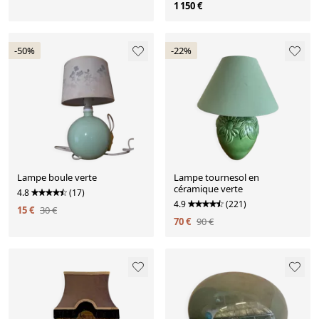
1 150 €
-50%
-22%
Lampe boule verte
Lampe tournesol en
céramique verte
4.8
(17)
4.9
(221)
15 €
30 €
70 €
90 €