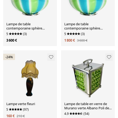
Lampe de table
Lampe de table
contemporaine sphère
contemporaine sphère
laiteuse, bleue et verte en
laiteuse, bleue et verte en
5
(3)
5
(3)
verre de Murano
verre de Murano
3 600 €
1 800 €
3 600 €
-24%
Lampe verte fleuri
Lampe de table en verre de
Murano verte Albano Poli des
5
(97)
années 1960 pour Poliarte,
4.9
(54)
160 €
210 €
Italie.