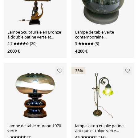
Lampe Sculpturale en Bronze
Lampe de table verte
à double patine verte et
contemporaine
dorée, Suvannamaccha
scénographique
4.7
(20)
5
(3)
2 000 €
4 200 €
-35%
Lampe de table murano 1970
lampe laiton et jolie patine
verte
antique et tulipe verte
opaque , 58x25
5
(2)
4.8
(166)