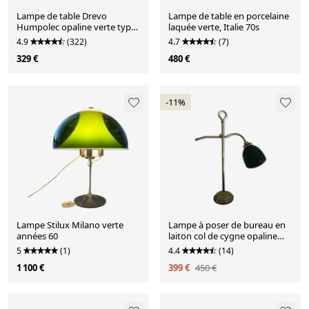
Lampe de table Drevo
Lampe de table en porcelaine
Humpolec opaline verte type
laquée verte, Italie 70s
107/S
4.9
(322)
4.7
(7)
329 €
480 €
-11%
Lampe Stilux Milano verte
Lampe à poser de bureau en
années 60
laiton col de cygne opaline
verte
5
(1)
4.4
(14)
1 100 €
399 €
450 €