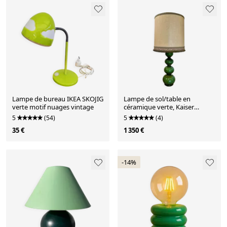
Lampe de bureau IKEA SKOJIG
Lampe de sol/table en
verte motif nuages vintage
céramique verte, Kaiser
Leuchten, Allemagne,
5
(54)
5
(4)
élégance des années 1960
35 €
1 350 €
-14%