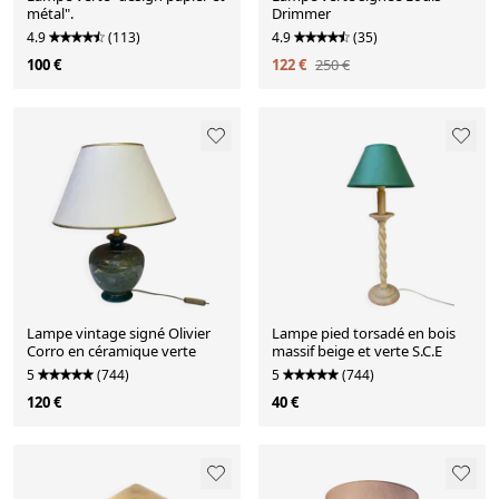
métal".
Drimmer
4.9
(113)
4.9
(35)
100 €
122 €
250 €
Lampe vintage signé Olivier
Lampe pied torsadé en bois
Corro en céramique verte
massif beige et verte S.C.E
5
(744)
5
(744)
120 €
40 €