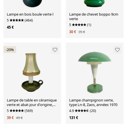
Lampe en bois boule verte l
Lampe de chevet boppo 9cm
verte
5
(464)
5
(1)
45 €
30 €
35 €
-20%
Lampe de table en céramique
Lampe champignon verte,
verte et abat-jour d'origine,
type Ln-8, Zaos, années 1970
années 70
5
(569)
4.9
(20)
39 €
49 €
131 €