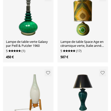
Lampe de table verte Galaxy
Lampe de table Space Age en
par Peill & Putzler 1960
céramique verte, Italie années
1960
5
(1)
5
(17)
450 €
507 €