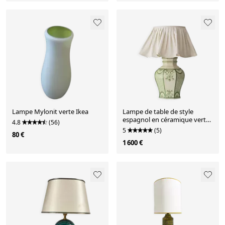
Lampe Mylonit verte Ikea
Lampe de table de style
espagnol en céramique verte
4.8
(56)
ivoire craquelée, nouvel abat-
5
(5)
80 €
jour en lin
1 600 €