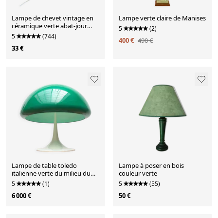
Lampe de chevet vintage en
Lampe verte claire de Manises
céramique verte abat-jour
5
(2)
beige rosé
5
(744)
400 €
490 €
33 €
Lampe de table toledo
Lampe à poser en bois
italienne verte du milieu du
couleur verte
siècle par luigi massoni pour
5
(1)
5
(55)
guzzini, années 1960
6 000 €
50 €