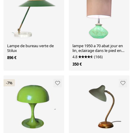
Lampe de bureau verte de
lampe 1950 a 70 abat jour en
Stilux
lin, eclairage dans le pied en
verre verte ,pl
4.8
(166)
896 €
350 €
-7%