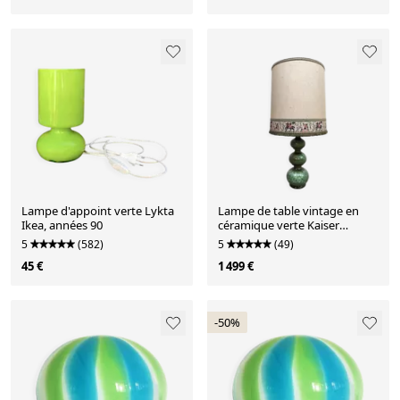
Lampe d'appoint verte Lykta
Lampe de table vintage en
Ikea, années 90
céramique verte Kaiser
Leuchten
5
(582)
5
(49)
45 €
1 499 €
-50%