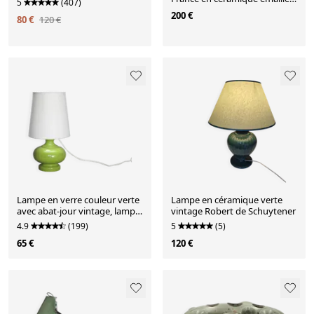
5
(407)
verte – années
200 €
80 €
120 €
Lampe en verre couleur verte
Lampe en céramique verte
avec abat-jour vintage, lampe
vintage Robert de Schuytener
à poser, lampe d
4.9
(199)
5
(5)
65 €
120 €