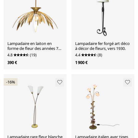
Lampadaire en laiton en
Lampadaire fer forgé art déco
forme de fleur des années 70
à décor de fleurs, vers 1930.
vintage modernariato
4.8
(19)
4.4
(8)
390 €
1 900 €
-16%
Lampadaire rare fleur blanche
Lampadaire italien avec tiges