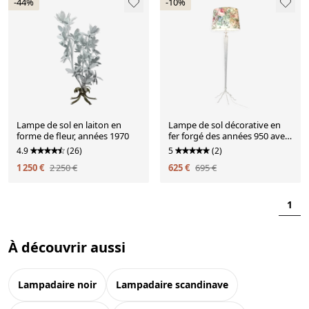
-44%
-10%
Lampe de sol en laiton en
Lampe de sol décorative en
forme de fleur, années 1970
fer forgé des années 950 avec
abat-jour en forme de fleur
4.9
(26)
5
(2)
1 250 €
2 250 €
625 €
695 €
1
À découvrir aussi
lampadaire noir
lampadaire scandinave