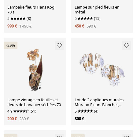
Lampaire fleurs Hans Kogl
Lampe sur pied fleurs en
70's
métal
5
(8)
5
(15)
990 €
1 490 €
450 €
590 €
-29%
Lampe vintage en feuilles et
Lot de 2 appliques murales
fleurs de bananier séchées 70
Murano Fleurs Blanches,
1970s
4.9
(51)
5
(4)
200 €
280 €
800 €