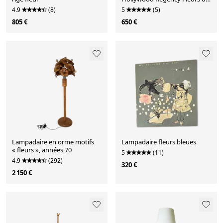
Lotus
4.9
(8)
5
(5)
805 €
650 €
Lampadaire en orme motifs
Lampadaire fleurs bleues
« fleurs », années 70
5
(11)
4.9
(292)
320 €
2 150 €