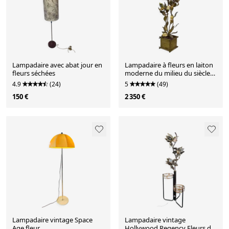
Lampadaire avec abat jour en
Lampadaire à fleurs en laiton
fleurs séchées
moderne du milieu du siècle
Hans Kögl
4.9
(24)
5
(49)
150 €
2 350 €
Lampadaire vintage Space
Lampadaire vintage
Age fleur
Hollywood Regency Fleurs de