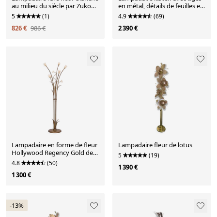
au milieu du siècle par Zukov -
en métal, détails de feuilles et
1960
fleurs en verre de Murano
5
(1)
4.9
(69)
826 €
986 €
2 390 €
Lampadaire en forme de fleur
Lampadaire fleur de lotus
Hollywood Regency Gold des
5
(19)
années 1980
4.8
(50)
1 390 €
1 300 €
-13%