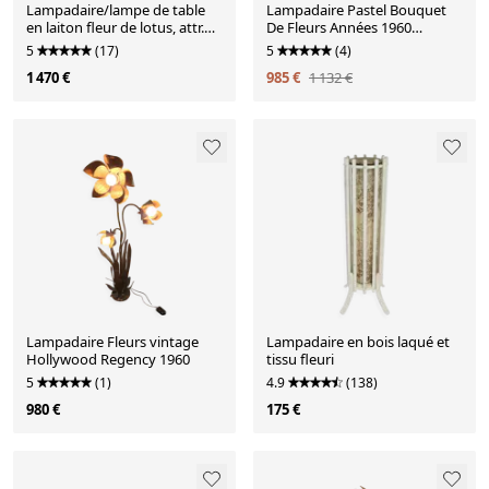
Lampadaire/lampe de table
Lampadaire Pastel Bouquet
en laiton fleur de lotus, attr.
De Fleurs Années 1960
Bottega Gadda, Italie, 1970
Vintage Italien Gerbe De Blé
5
(17)
5
(4)
Midcentury
1 470 €
985 €
1 132 €
Lampadaire Fleurs vintage
Lampadaire en bois laqué et
Hollywood Regency 1960
tissu fleuri
5
(1)
4.9
(138)
980 €
175 €