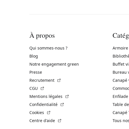
À propos
Catég
Qui sommes-nous ?
Armoire
Blog
Biblioth
Notre engagement green
Buffet v
Presse
Bureau 
(Lien externe)
Recrutement
Canapé 
(Lien externe)
CGU
Commode
(Lien externe)
Mentions légales
Enfilade
(Lien externe)
Confidentialité
Table de
(Lien externe)
Cookies
Canapé 
(Lien externe)
Centre d'aide
Tous no