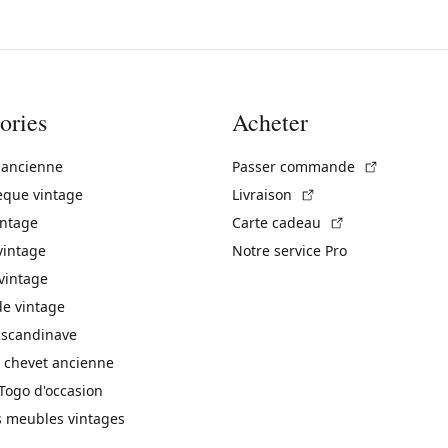
ories
Acheter
(Lien exte
 ancienne
Passer commande
(Lien externe)
èque vintage
Livraison
(Lien externe)
intage
Carte cadeau
vintage
Notre service Pro
vintage
 vintage
 scandinave
 chevet ancienne
Togo d'occasion
s meubles vintages