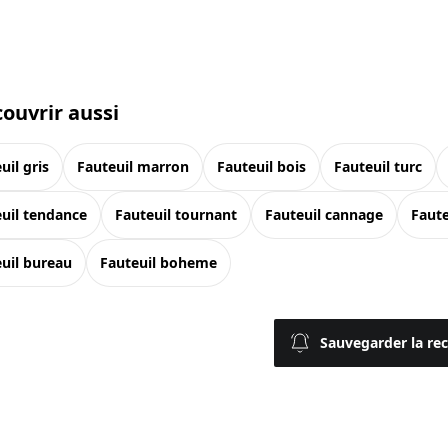
ouvrir aussi
euil gris
fauteuil marron
fauteuil bois
fauteuil turc
euil tendance
fauteuil tournant
fauteuil cannage
faut
euil bureau
fauteuil boheme
Sauvegarder la re