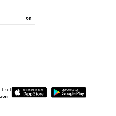
OK
rtout
tion