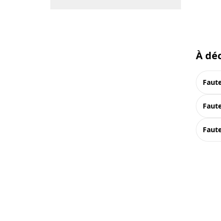
À déc
faut
faut
faut