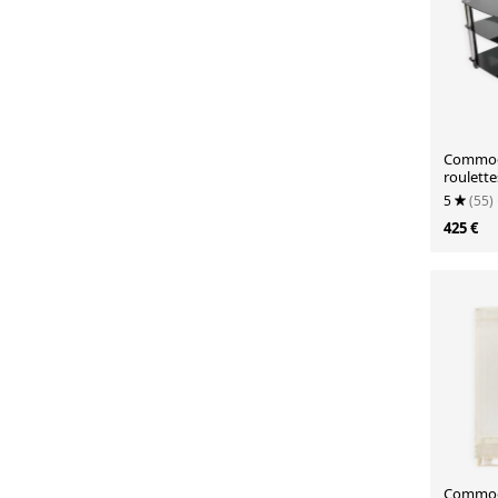
Commod
roulette
verre d
5
(55)
425 €
Commode