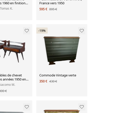
 1960 en finition
France vers 1950
avec plateau et
 Tomas K.
595 €
895 €
 verre
-19%
ables de chevet
Commode Vintage verte
es années 1950 en
350 €
430 €
re, design italien
Giacomo M.
800 €