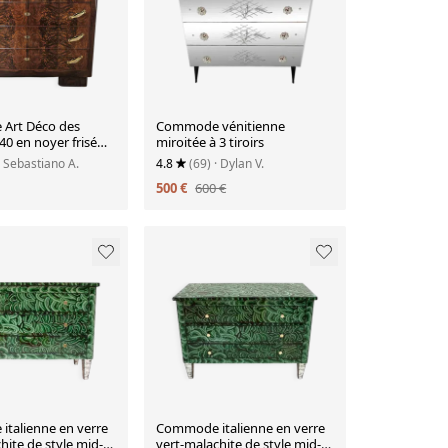
Art Déco des
Commode vénitienne
0 en noyer frisé
miroitée à 3 tiroirs
au en verre noir.
· Sebastiano A.
4.8
(69)
· Dylan V.
500 €
600 €
talienne en verre
Commode italienne en verre
hite de style mid-
vert-malachite de style mid-