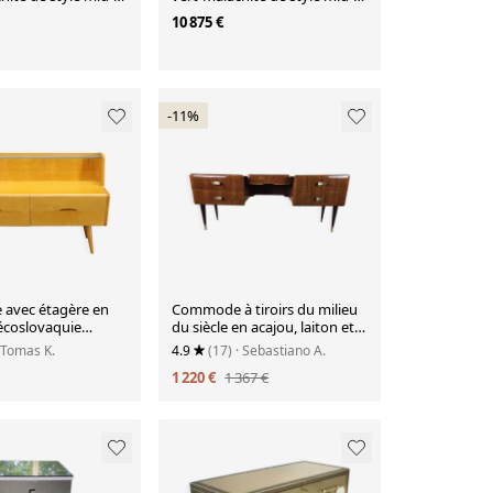
modern
century modern
10 875 €
-11%
avec étagère en
Commode à tiroirs du milieu
écoslovaquie
du siècle en acajou, laiton et
60
verre
 Tomas K.
4.9
(17)
· Sebastiano A.
1 220 €
1 367 €