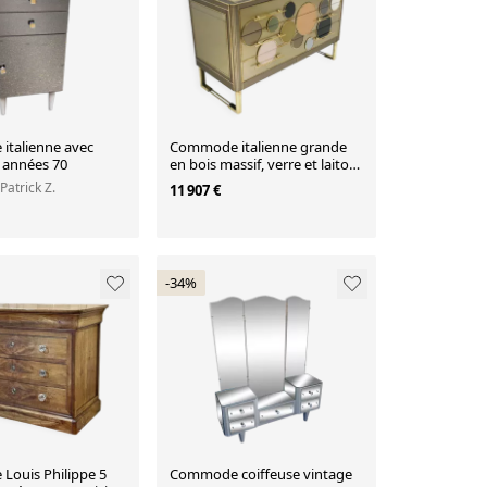
talienne avec
Commode italienne grande
 années 70
en bois massif, verre et laiton
de style mid-century modern
 Patrick Z.
11 907 €
-34%
ouis Philippe 5
Commode coiffeuse vintage