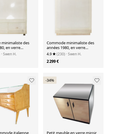
minimaliste des
Commode minimaliste des
0, en verre
années 1980, en verre
 pièce unique.
acrylique, pièce unique.
)
· Swen H.
4.9
(230)
· Swen H.
2 299 €
-34%
mmode italienne
Petit meuble en verre miroir,