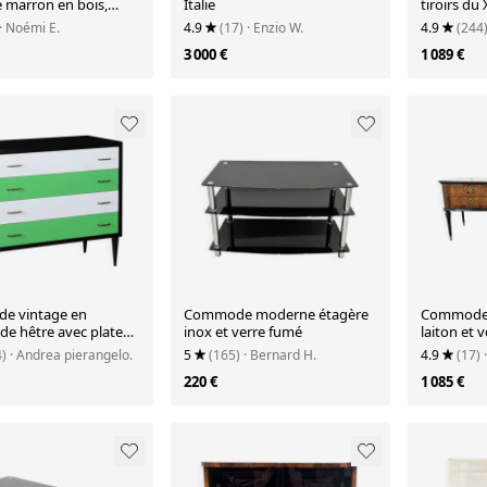
e marron en bois,
Italie
tiroirs du
verre noir et
avec ses 
· Noémi E.
4.9
(17)
· Enzio W.
4.9
(244
s laiton
3 000 €
1 089 €
e vintage en
Commode moderne étagère
Commode 6
de hêtre avec plateau
inox et verre fumé
laiton et 
 effet marbre, Italie,
4)
· Andrea pierangelo.
5
(165)
· Bernard H.
4.9
(17)
1950
220 €
1 085 €