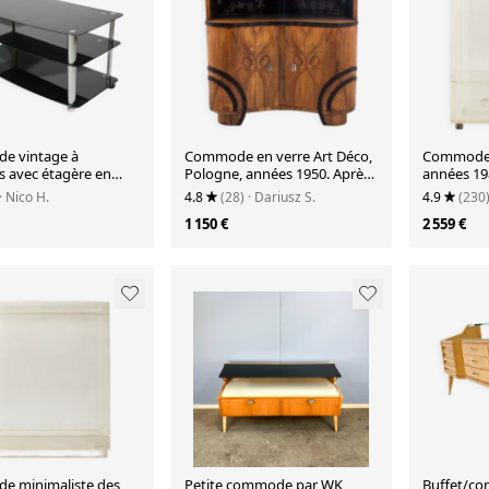
e vintage à
Commode en verre Art Déco,
Commode 
s avec étagère en
Pologne, années 1950. Après
années 198
es années 80
rénovation.
acrylique,
· Nico H.
4.8
(28)
· Dariusz S.
4.9
(230
1 150 €
2 559 €
 minimaliste des
Petite commode par WK
Buffet/co