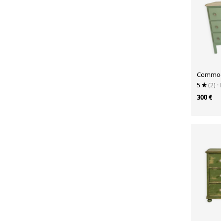
Commod
5
(2)
·
300 €