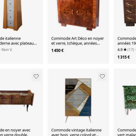
 italienne
Commode Art Déco en noyer
Commode 
erne avec plateau
et verre, tchèque, années
années 194
 (années 1980)
1920
avec plate
· Rein V.
4.9
(17)
1 450 €
1 315 €
e en noyer avec
Commode vintage italienne
Commode i
en verre double.
avec bois, verre coloré et
vert malac