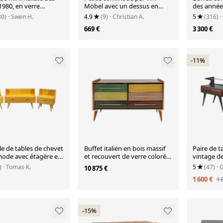
1980, en verre
Möbel avec un dessus en
des années
e, pièce unique.
verre noir et blanc, en bois de
brillante 
30)
· Swen H.
4.9
(9)
· Christian A.
5
(316)
·
poirier, années 1950.
étagère en
669 €
3 300 €
-11%
e de tables de chevet
Buffet italien en bois massif
Paire de t
ode avec étagère en
et recouvert de verre coloré
vintage d
es années 1960,
des années 1950.
bois et ver
)
· Tomas K.
5
(47)
· 
10 875 €
lovaquie
1 600 €
1 
-15%