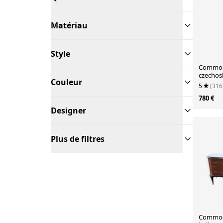
Matériau
Style
Commode
czechosl
Couleur
5
(316
780 €
Designer
Plus de filtres
Commod