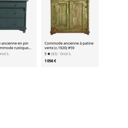
ancienne en pin
Commode ancienne à patine
ommode rustique
verte (c.1920) #59
 verte – circa
Oriol S.
5
(83)
· Oriol S.
1 056 €