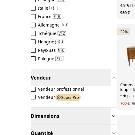
4.9
(1
Italie 🇮🇹
950 €
France 🇫🇷
Allemagne 🇩🇪
-22%
Tchéquie 🇨🇿
Hongrie 🇭🇺
Pays-Bas 🇳🇱
Pologne 🇵🇱
Vendeur
Commod
Vendeur professionnel
loupe de
Italie 1
5
(23)
Vendeur
Super Pro
700 €
9
Dimensions
Quantité