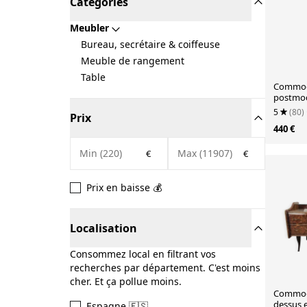
Catégories
Meubler
Bureau, secrétaire & coiffeuse
Meuble de rangement
Table
Commode
postmod
en verre
5
(80)
Prix
440 €
€
€
Prix en baisse 💰
Localisation
Consommez local en filtrant vos
recherches par département. C'est moins
cher. Et ça pollue moins.
Commod
dessus 
Espagne 🇪🇸