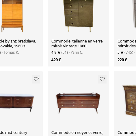
 by znz bratislava,
Commode italienne en verre
Commode i
ovakia, 1960's
miroir vintage 1960
miroir des
)
· Tomas K.
4.9
(51)
· Yann C.
5
(745)
·
420 €
220 €
e mid-century
Commode en noyer et verre,
Commode L