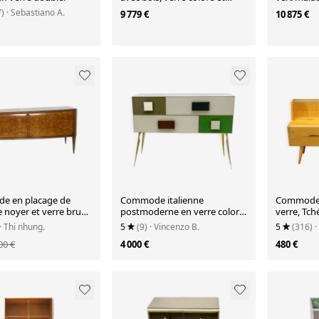
profils en laiton.
century 
7)
· Sebastiano A.
9 779 €
10 875 €
e en placage de
Commode italienne
Commode 
 noyer et verre brun,
postmoderne en verre coloré
verre, Tch
950
et laiton, années 1980
années 19
· Thi nhung.
5
(9)
· Vincenzo B.
5
(316)
·
00 €
4 000 €
480 €