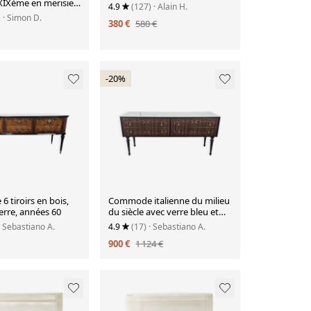
 XIXème en merisier
4.9
(127)
· Alain H.
boutons en verre
)
· Simon D.
380 €
580 €
-20%
 tiroirs en bois,
Commode italienne du milieu
verre, années 60
du siècle avec verre bleu et
quatre tiroirs, 1960
· Sebastiano A.
4.9
(17)
· Sebastiano A.
900 €
1 124 €