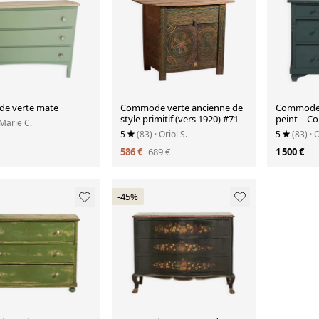
e verte mate
Commode verte ancienne de
Commode 
style primitif (vers 1920) #71
peint – C
 Marie C.
européenne
5
(83)
· Oriol S.
5
(83)
· 
1900
586 €
689 €
1 500 €
-45%