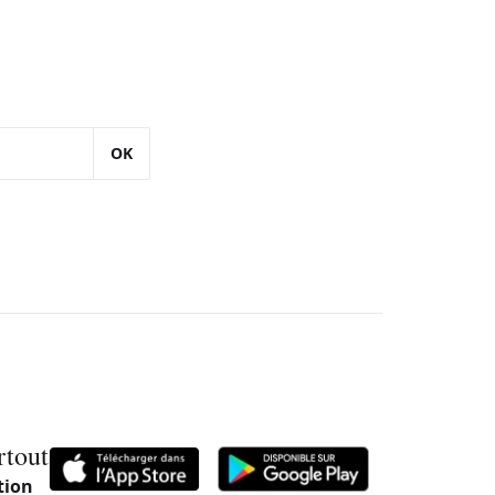
OK
rtout
tion