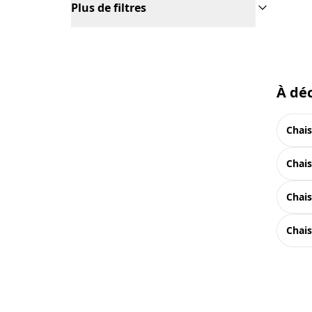
Plus de filtres
À déc
chai
chai
chai
chai