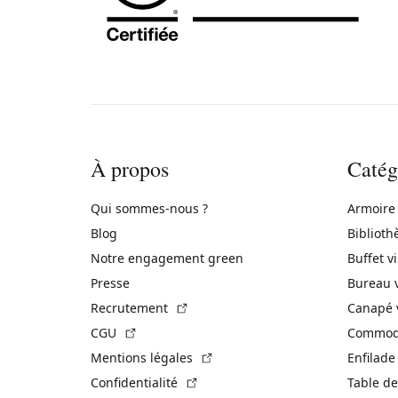
À propos
Catég
Qui sommes-nous ?
Armoire
Blog
Biblioth
Notre engagement green
Buffet v
Presse
Bureau 
(Lien externe)
Recrutement
Canapé 
(Lien externe)
CGU
Commode
(Lien externe)
Mentions légales
Enfilade
(Lien externe)
Confidentialité
Table de