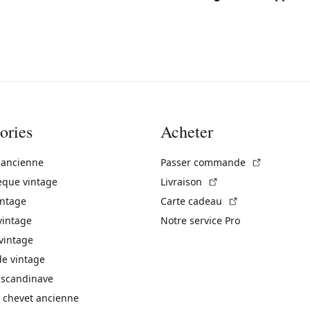
ories
Acheter
(Lien exte
 ancienne
Passer commande
(Lien externe)
èque vintage
Livraison
(Lien externe)
intage
Carte cadeau
vintage
Notre service Pro
vintage
 vintage
 scandinave
 chevet ancienne