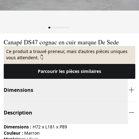
Page 1 of 11
Canapé DS47 cognac en cuir marque De Sede
Ce produit a trouvé preneur, mais d'autres pièces uniques
vous attendent. 👇
Parcourir les pièces similaires
Dimensions
Description
Dimensions :
H72 x L181 x P89
Couleur :
marron