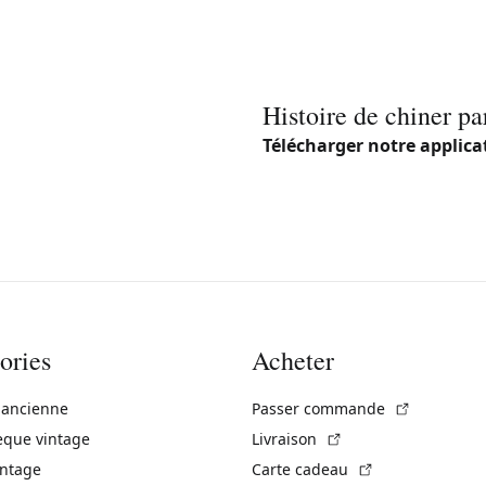
Histoire de chiner pa
Télécharger notre applica
ories
Acheter
(Lien exte
 ancienne
Passer commande
(Lien externe)
èque vintage
Livraison
(Lien externe)
intage
Carte cadeau