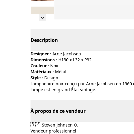
Page 1 of 8
Description
Designer :
Arne Jacobsen
Dimensions :
H130 x L32 x P32
Couleur :
noir
Matériaux :
métal
Style :
design
Lampadaire noir conçu par Arne Jacobsen en 1960 et
lampe est en grand État vintage.
À propos de ce vendeur
🇩🇰
Steven Johnsen O.
Vendeur professionnel