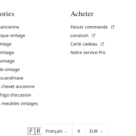
ories
Acheter
(Lien exte
 ancienne
Passer commande
(Lien externe)
èque vintage
Livraison
(Lien externe)
intage
Carte cadeau
vintage
Notre service Pro
vintage
 vintage
 scandinave
 chevet ancienne
Togo d'occasion
s meubles vintages
🇫🇷
€