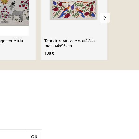
age noué à la
Tapis turc vintage noué à la
Tapis turc v
main 44x96 cm
main 44x95
100 €
100 €
OK