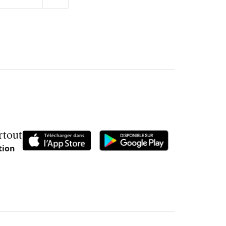
rtout
tion