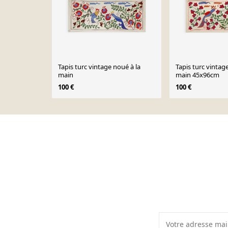
Tapis turc vintage noué à la
Tapis turc vintag
main
main 45x96cm
100 €
100 €
Page 1 of 10