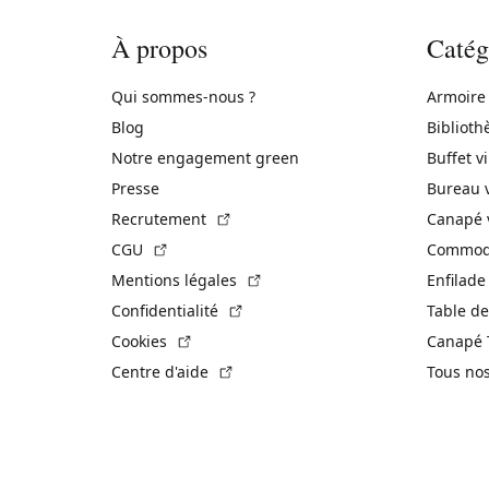
À propos
Catég
Qui sommes-nous ?
Armoire
Blog
Biblioth
Notre engagement green
Buffet v
Presse
Bureau 
(Lien externe)
Recrutement
Canapé 
(Lien externe)
CGU
Commode
(Lien externe)
Mentions légales
Enfilade
(Lien externe)
Confidentialité
Table de
(Lien externe)
Cookies
Canapé 
(Lien externe)
Centre d'aide
Tous no