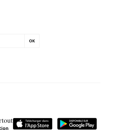
OK
rtout
tion