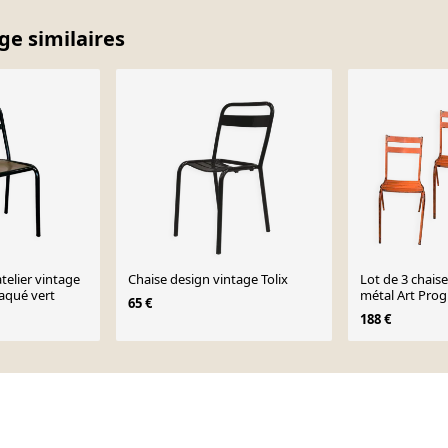
age similaires
atelier vintage
Chaise design vintage Tolix
Lot de 3 chais
laqué vert
métal Art Prog
65 €
188 €