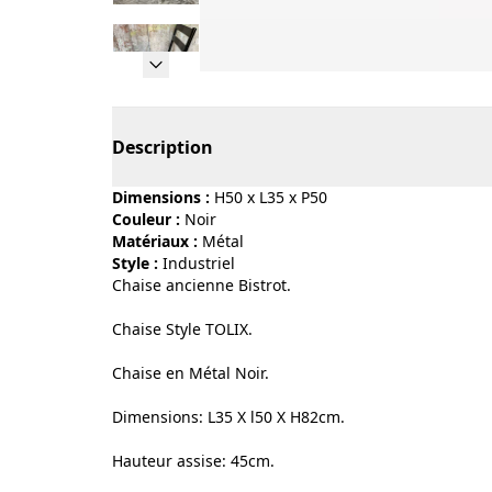
Page 1 of 11
Description
Dimensions :
H50 x L35 x P50
Couleur :
noir
Matériaux :
métal
Style :
industriel
Chaise ancienne Bistrot.
Chaise Style TOLIX.
Chaise en Métal Noir.
Dimensions: L35 X l50 X H82cm.
Hauteur assise: 45cm.