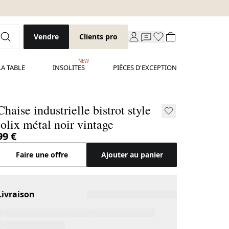
Vendre
Clients pro
NEW
LA TABLE
INSOLITES
PIÈCES D'EXCEPTION
Chaise industrielle bistrot style
tolix métal noir vintage
99 €
Faire une offre
Ajouter au panier
Livraison