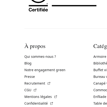
À propos
Catég
Qui sommes-nous ?
Armoire
Blog
Biblioth
Notre engagement green
Buffet v
Presse
Bureau 
(Lien externe)
Recrutement
Canapé 
(Lien externe)
CGU
Commode
(Lien externe)
Mentions légales
Enfilade
(Lien externe)
Confidentialité
Table de