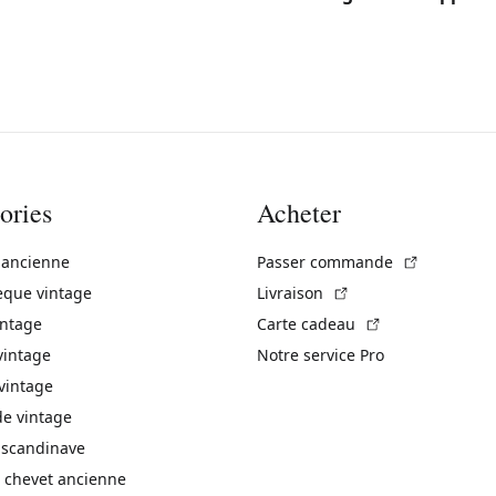
ories
Acheter
(Lien exte
 ancienne
Passer commande
(Lien externe)
èque vintage
Livraison
(Lien externe)
intage
Carte cadeau
vintage
Notre service Pro
vintage
 vintage
 scandinave
 chevet ancienne