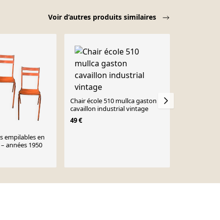
Voir d’autres produits similaires
-12%
Chair école 510 mullca gaston
cavaillon industrial vintage
49 €
es empilables en
Chaise Tolix
 – années 1950
70 €
80 €