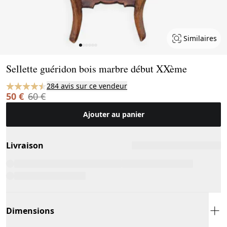
Similaires
Page 1 of 6
Sellette guéridon bois marbre début XXème
284 avis sur ce vendeur
50 €
60 €
Ajouter au panier
Livraison
Dimensions