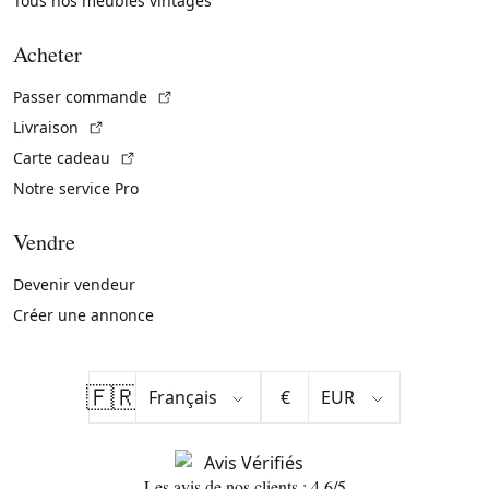
Tous nos meubles vintages
Acheter
(Lien externe)
Passer commande
(Lien externe)
Livraison
(Lien externe)
Carte cadeau
Notre service Pro
Vendre
Devenir vendeur
Créer une annonce
🇫🇷
€
Les avis de nos clients : 4.6/5