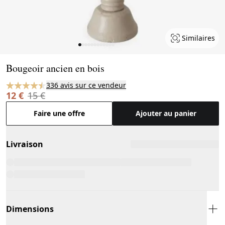
Similaires
Page 1 of 12
Bougeoir ancien en bois
336 avis sur ce vendeur
12 €
15 €
Faire une offre
Ajouter au panier
Livraison
Dimensions