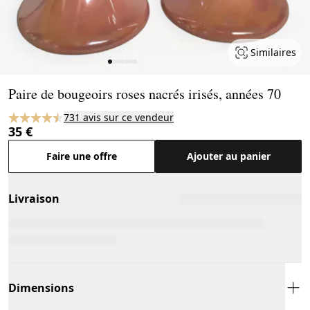
Similaires
Page 1 of 7
Paire de bougeoirs roses nacrés irisés, années 70
731 avis sur ce vendeur
35 €
Faire une offre
Ajouter au panier
Livraison
Dimensions