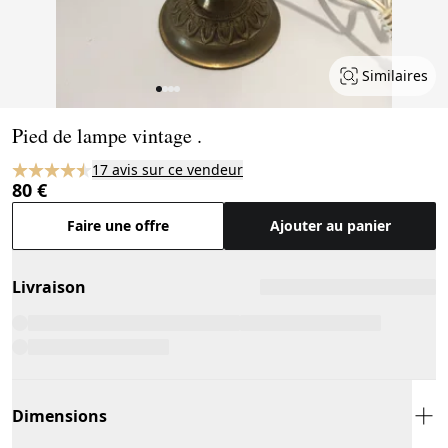
Similaires
Page 1 of 4
Pied de lampe vintage .
17 avis sur ce vendeur
80 €
Faire une offre
Ajouter au panier
Livraison
Dimensions