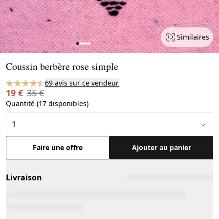
Similaires
Page 1 of 5
Coussin berbère rose simple
69 avis sur ce vendeur
19 €
35 €
Quantité (17 disponibles)
Faire une offre
Ajouter au panier
Livraison