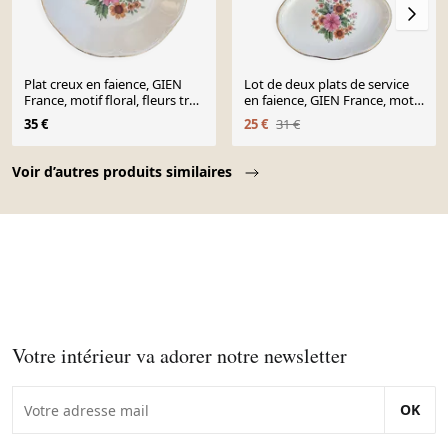
Plat creux en faience, GIEN
Lot de deux plats de service
France, motif floral, fleurs très
en faience, GIEN France, motif
colorées, art de la table,
floral, fleurs très colorées,
35 €
25 €
31 €
vintage
vintage
Page 1 of 10
Voir d’autres produits similaires
Votre intérieur va adorer notre newsletter
OK