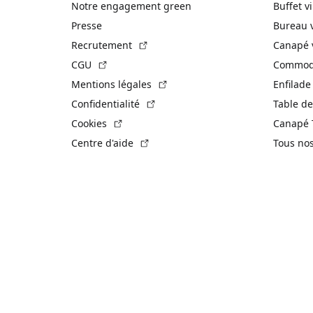
Notre engagement green
Buffet v
Presse
Bureau 
(Lien externe)
Recrutement
Canapé 
(Lien externe)
CGU
Commode
(Lien externe)
Mentions légales
Enfilade
(Lien externe)
Confidentialité
Table de
(Lien externe)
Cookies
Canapé 
(Lien externe)
Centre d'aide
Tous no