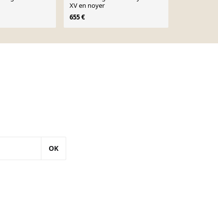
XV en noyer
Louis XV
655 €
350 €
OK