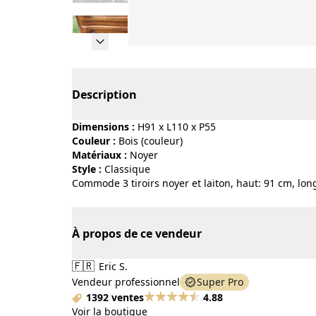
Page 1 of 16
Description
Dimensions :
H91 x L110 x P55
Couleur :
bois (couleur)
Matériaux :
noyer
Style :
classique
Commode 3 tiroirs noyer et laiton, haut: 91 cm, long
À propos de ce vendeur
🇫🇷
Eric S.
Vendeur professionnel
Super Pro
1392 ventes
4.88
Voir la boutique