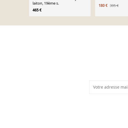
laiton, 19ème s.
180 €
395 €
465 €
Page 1 of 10