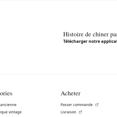
Histoire de chiner pa
Télécharger notre applica
ories
Acheter
(Lien exte
 ancienne
Passer commande
(Lien externe)
èque vintage
Livraison