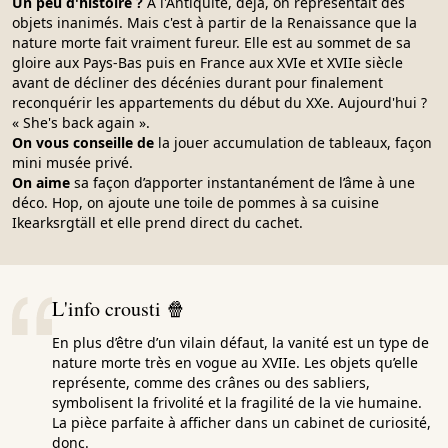
Un peu d'histoire ?
À l'Antiquité, déjà, on représentait des
objets inanimés. Mais c'est à partir de la Renaissance que la
nature morte fait vraiment fureur. Elle est au sommet de sa
gloire aux Pays-Bas puis en France aux XVIe et XVIIe siècle
avant de décliner des décénies durant pour finalement
reconquérir les appartements du début du XXe. Aujourd'hui ?
« She's back again ».
On vous conseille de
la jouer accumulation de tableaux, façon
mini musée privé.
On aime
sa façon d’apporter instantanément de l’âme à une
déco. Hop, on ajoute une toile de pommes à sa cuisine
Ikearksrgtäll et elle prend direct du cachet.
L'info crousti 🍿
En plus d’être d’un vilain défaut, la vanité est un type de
nature morte très en vogue au XVIIe. Les objets qu’elle
représente, comme des crânes ou des sabliers,
symbolisent la frivolité et la fragilité de la vie humaine.
La pièce parfaite à afficher dans un cabinet de curiosité,
donc.