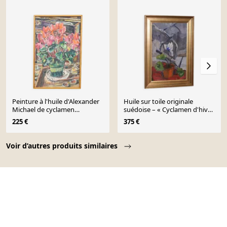
Peinture à l'huile d'Alexander
Huile sur toile originale
Michael de cyclamen
suédoise – « Cyclamen d'hiver
(Alpenveilchen), 1978
» par Majken Bergvin (1922–
225 €
375 €
2012) – 1965 – vintage et
encadrée – 62 × 43 cm
Page 1 of 10
Voir d’autres produits similaires