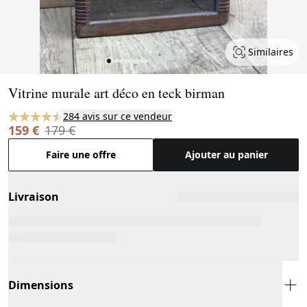
Similaires
Page 1 of 10
Vitrine murale art déco en teck birman
284 avis sur ce vendeur
159 €
179 €
Faire une offre
Ajouter au panier
Livraison
Dimensions