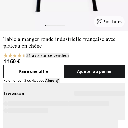
Similaires
Page 1 of 12
Table à manger ronde industrielle française avec
plateau en chêne
31 avis sur ce vendeur
1 160 €
Faire une offre
Ajouter au panier
Paiement en 3 ou 4x avec
Livraison