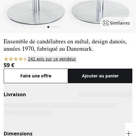
Similaires
Page 1 of 7
Ensemble de candélabres en métal, design danois,
années 1970, fabriqué au Danemark.
242 avis sur ce vendeur
59 €
Faire une offre
Ajouter au panier
Livraison
Dimensions