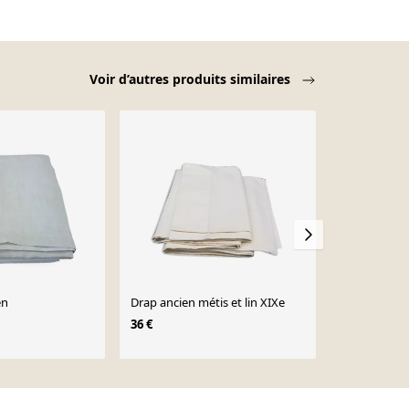
Voir d’autres produits similaires
en
Drap ancien métis et lin XIXe
Drap ancien 
36 €
36 €