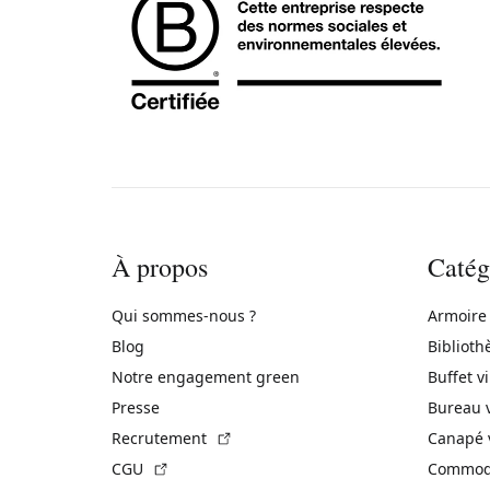
À propos
Catég
Qui sommes-nous ?
Armoire
Blog
Biblioth
Notre engagement green
Buffet v
Presse
Bureau 
(Lien externe)
Recrutement
Canapé 
(Lien externe)
CGU
Commode