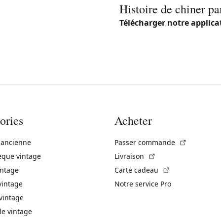
Histoire de chiner pa
Télécharger notre applica
ories
Acheter
(Lien exte
 ancienne
Passer commande
(Lien externe)
èque vintage
Livraison
(Lien externe)
intage
Carte cadeau
vintage
Notre service Pro
vintage
 vintage