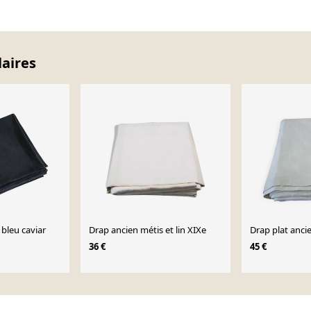
laires
 bleu caviar
Drap ancien métis et lin XIXe
Drap plat anci
36 €
45 €