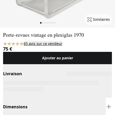
Similaires
Page 1 of 10
Porte-revues vintage en plexiglas 1970
65 avis sur ce vendeur
75 €
Ajouter au panier
Livraison
Dimensions