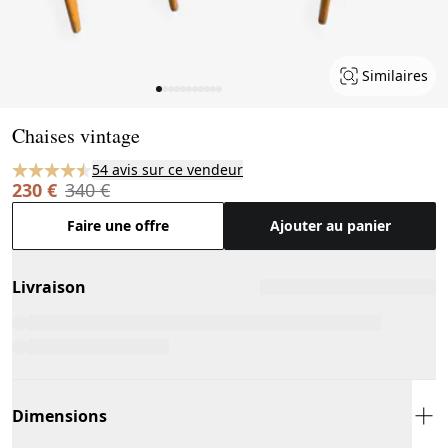
Similaires
Page 1 of 11
Chaises vintage
54 avis sur ce vendeur
230 €
340 €
Faire une offre
Ajouter au panier
Livraison
Dimensions