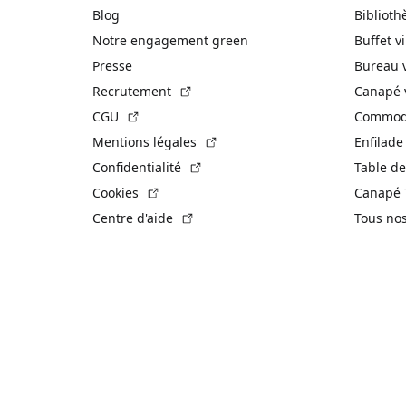
Blog
Biblioth
Notre engagement green
Buffet v
Presse
Bureau 
(Lien externe)
Recrutement
Canapé 
(Lien externe)
CGU
Commode
(Lien externe)
Mentions légales
Enfilade
(Lien externe)
Confidentialité
Table de
(Lien externe)
Cookies
Canapé 
(Lien externe)
Centre d'aide
Tous no