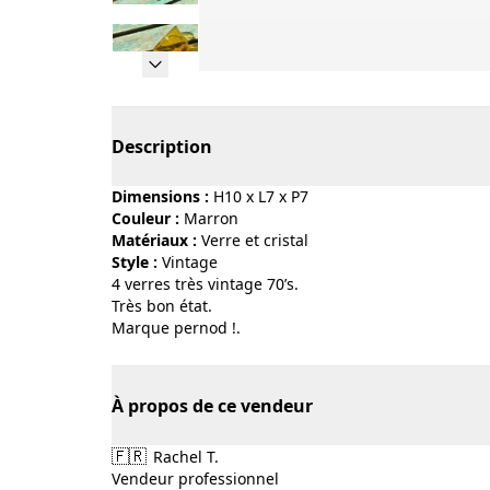
Page 1 of 20
Description
Dimensions :
H10 x L7 x P7
Couleur :
marron
Matériaux :
verre et cristal
Style :
vintage
4 verres très vintage 70’s.
Très bon état.
Marque pernod !.
À propos de ce vendeur
🇫🇷
Rachel T.
Vendeur professionnel