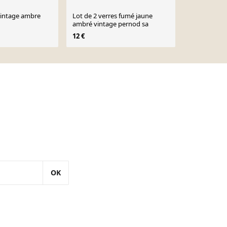
vintage ambre
Lot de 2 verres fumé jaune
ambré vintage pernod sa
28 €
12 €
OK