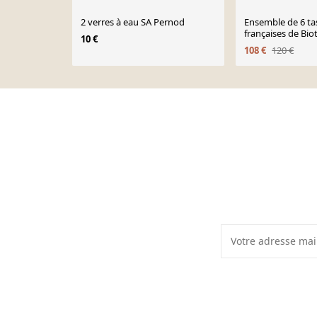
2 verres à eau SA Pernod
Ensemble de 6 ta
françaises de Bio
10 €
108 €
120 €
Page 1 of 10