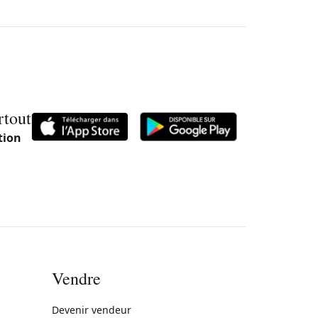
rtout
tion
Vendre
rne)
Devenir vendeur