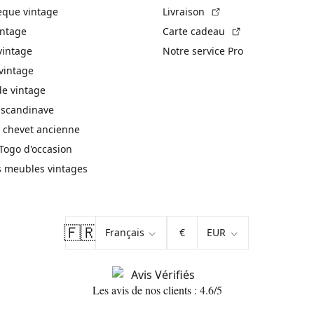
(Lien externe)
èque vintage
Livraison
(Lien externe)
intage
Carte cadeau
vintage
Notre service Pro
vintage
 vintage
 scandinave
 chevet ancienne
Togo d'occasion
s meubles vintages
🇫🇷
€
Les avis de nos clients : 4.6/5