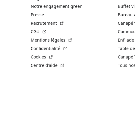
Notre engagement green
Buffet v
Presse
Bureau 
(Lien externe)
Recrutement
Canapé 
(Lien externe)
CGU
Commode
(Lien externe)
Mentions légales
Enfilade
(Lien externe)
Confidentialité
Table de
(Lien externe)
Cookies
Canapé 
(Lien externe)
Centre d'aide
Tous no