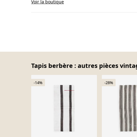
Voir la boutique
Tapis berbère : autres pièces vinta
-14%
-28%