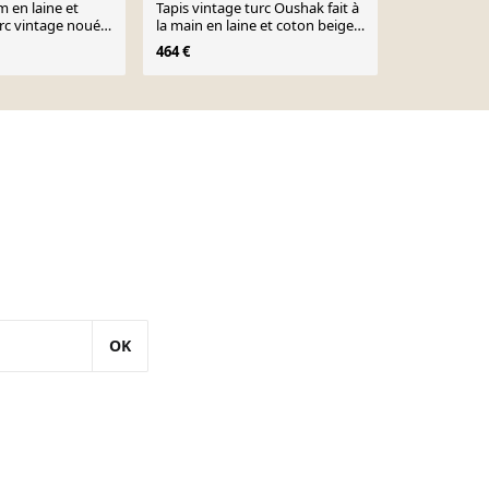
im en laine et
Tapis vintage turc Oushak fait à
Tapis kilim 
rc vintage noué à
la main en laine et coton beige
tissé à la ma
17
152x201
144x202 cm
464 €
350 €
500 €
OK