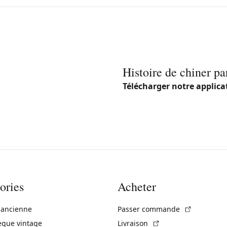
Histoire de chiner pa
Télécharger notre applica
ories
Acheter
(Lien exte
 ancienne
Passer commande
(Lien externe)
èque vintage
Livraison