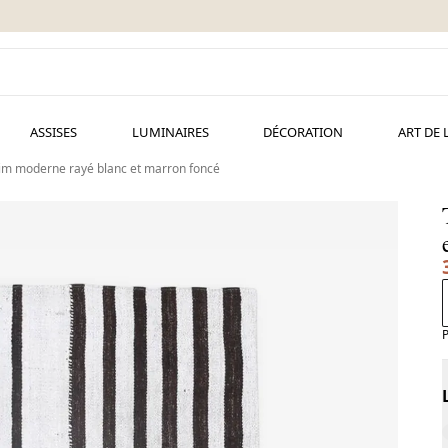
ASSISES
LUMINAIRES
DÉCORATION
ART DE 
lim moderne rayé blanc et marron foncé
P