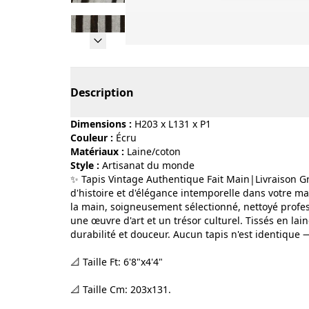
Page 1 of 19
Description
Dimensions :
H203 x L131 x P1
Couleur :
écru
Matériaux :
laine/coton
Style :
artisanat du monde
✨ Tapis Vintage Authentique Fait Main|Livraison G
d'histoire et d'élégance intemporelle dans votre m
la main, soigneusement sélectionné, nettoyé profes
une œuvre d'art et un trésor culturel. Tissés en lain
durabilité et douceur. Aucun tapis n'est identique 
📐 Taille Ft: 6'8"x4'4"
📐 Taille Cm: 203x131.