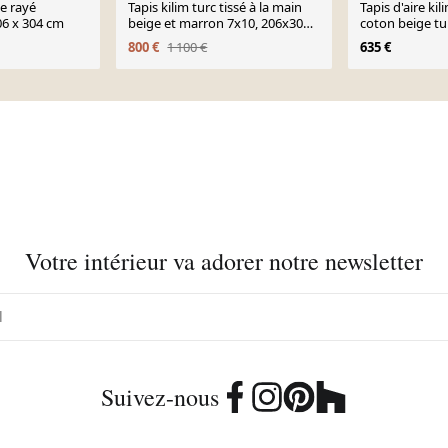
ge rayé
Tapis kilim turc tissé à la main
Tapis d'aire kil
6 x 304 cm
beige et marron 7x10, 206x304
coton beige tu
cm
la main 158x2
800 €
1 100 €
635 €
Votre intérieur va adorer notre newsletter
Suivez-nous