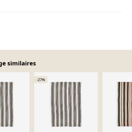
ge similaires
-27%