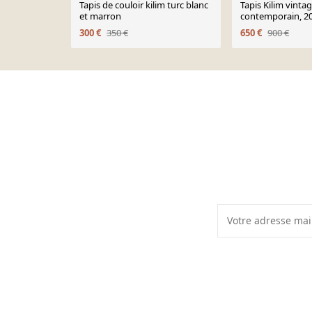
Tapis de couloir kilim turc blanc
Tapis Kilim vinta
et marron
contemporain, 20
300 €
350 €
650 €
900 €
Page 1 of 10