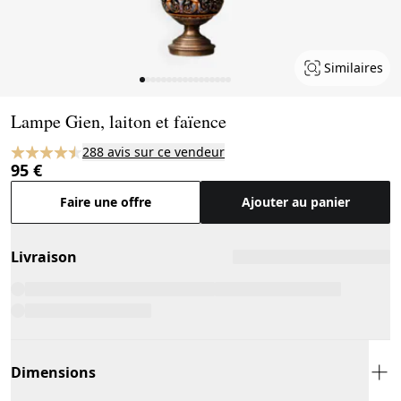
Similaires
Page 1 of 17
Lampe Gien, laiton et faïence
288 avis sur ce vendeur
95 €
Faire une offre
Ajouter au panier
Livraison
Dimensions