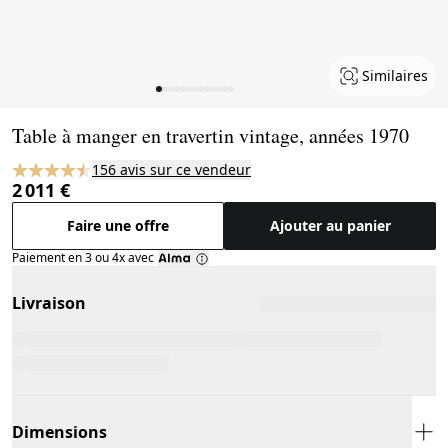
Similaires
Page 1 of 13
Table à manger en travertin vintage, années 1970
156 avis sur ce vendeur
2 011 €
Faire une offre
Ajouter au panier
Paiement en 3 ou 4x avec
Livraison
Dimensions