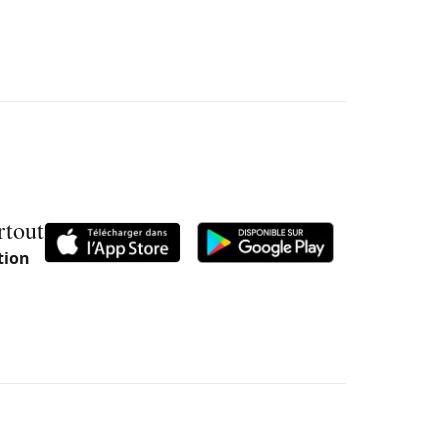
rtout
tion