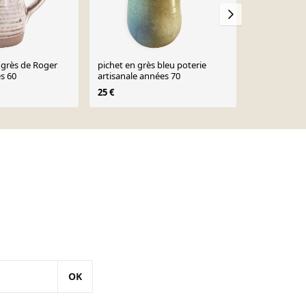
n grès de Roger
pichet en grès bleu poterie
Pichet en gr
s 60
artisanale années 70
18 €
25 €
OK