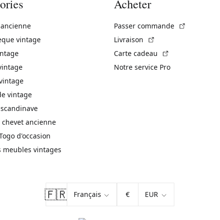
ories
Acheter
(Lien exte
 ancienne
Passer commande
(Lien externe)
èque vintage
Livraison
(Lien externe)
intage
Carte cadeau
vintage
Notre service Pro
vintage
 vintage
 scandinave
 chevet ancienne
Togo d'occasion
s meubles vintages
🇫🇷
€