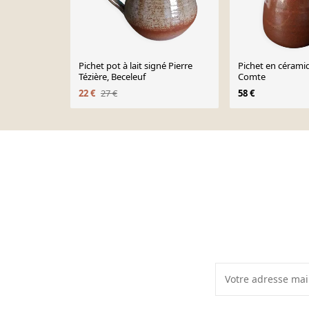
Pichet pot à lait signé Pierre
Pichet en cérami
Tézière, Beceleuf
Comte
22 €
27 €
58 €
Page 1 of 10