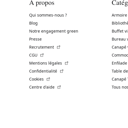
À propos
Catég
Qui sommes-nous ?
Armoire
Blog
Biblioth
Notre engagement green
Buffet v
Presse
Bureau 
(Lien externe)
Recrutement
Canapé 
(Lien externe)
CGU
Commode
(Lien externe)
Mentions légales
Enfilade
(Lien externe)
Confidentialité
Table de
(Lien externe)
Cookies
Canapé 
(Lien externe)
Centre d'aide
Tous no