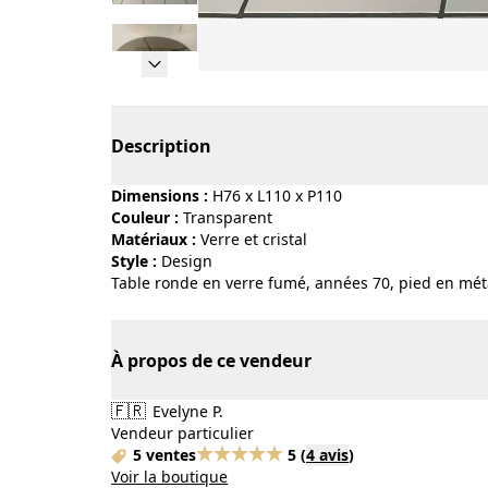
Page 1 of 5
Description
Dimensions :
H76 x L110 x P110
Couleur :
transparent
Matériaux :
verre et cristal
Style :
design
Table ronde en verre fumé, années 70, pied en méta
À propos de ce vendeur
🇫🇷
Evelyne P.
Vendeur particulier
5 ventes
5
(
4 avis
)
Voir la boutique