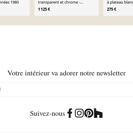
 années 1980
transparent et chrome -
à plateau blan
piétement tubulaire argenté
1 125 €
275 €
gris
Votre intérieur va adorer notre newsletter
Suivez-nous