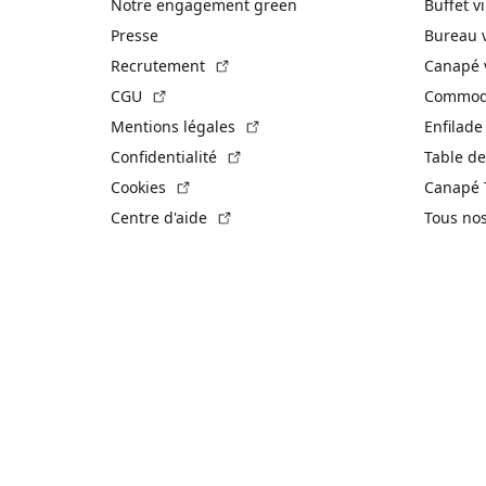
Notre engagement green
Buffet v
Presse
Bureau 
(Lien externe)
Recrutement
Canapé 
(Lien externe)
CGU
Commode
(Lien externe)
Mentions légales
Enfilade
(Lien externe)
Confidentialité
Table de
(Lien externe)
Cookies
Canapé 
(Lien externe)
Centre d'aide
Tous no