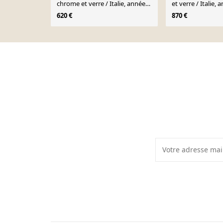
chrome et verre / Italie, années
et verre / Italie,
1980
620 €
870 €
Page 1 of 10