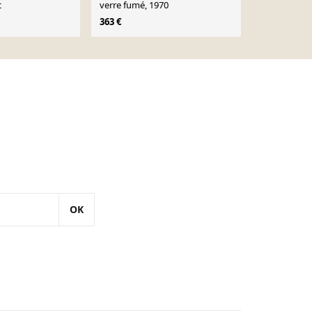
c
verre fumé, 1970
laiton styl
des années 
363 €
395 €
OK