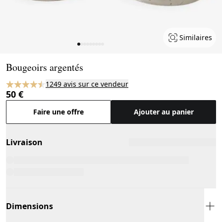
Similaires
Page 1 of 9
Bougeoirs argentés
1249 avis sur ce vendeur
50 €
Faire une offre
Ajouter au panier
Livraison
Dimensions