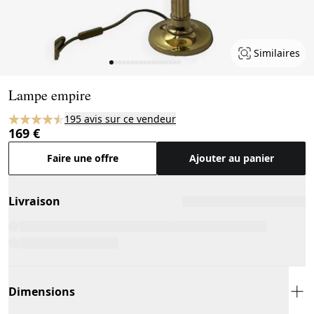
Similaires
Page 1 of 17
Lampe empire
195 avis sur ce vendeur
169 €
Faire une offre
Ajouter au panier
Livraison
Dimensions