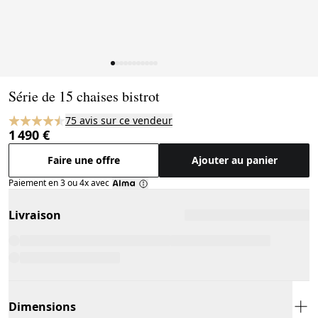
Page 1 of 11
Série de 15 chaises bistrot
75 avis sur ce vendeur
1 490 €
Faire une offre
Ajouter au panier
Paiement en 3 ou 4x avec
Livraison
Dimensions