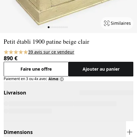
Similaires
Page 1 of 11
Petit établi 1900 patine beige clair
39 avis sur ce vendeur
890 €
Faire une offre
Ajouter au panier
Paiement en 3 ou 4x avec
Livraison
Dimensions