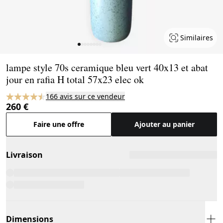
Similaires
Page 1 of 8
lampe style 70s ceramique bleu vert 40x13 et abat
jour en rafia H total 57x23 elec ok
166 avis sur ce vendeur
260 €
Faire une offre
Ajouter au panier
Livraison
Dimensions