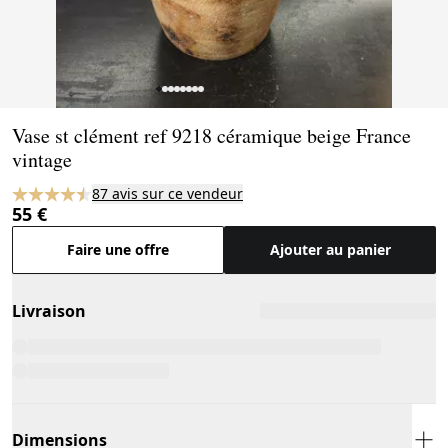
Page 1 of 8
Vase st clément ref 9218 céramique beige France
vintage
87 avis sur ce vendeur
55 €
Faire une offre
Ajouter au panier
Livraison
Dimensions