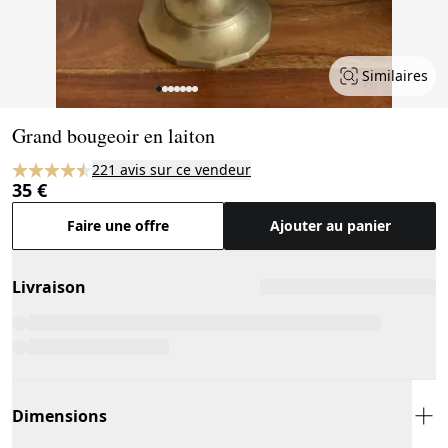
Similaires
Page 1 of 7
Grand bougeoir en laiton
221 avis sur ce vendeur
35 €
Faire une offre
Ajouter au panier
Livraison
Dimensions