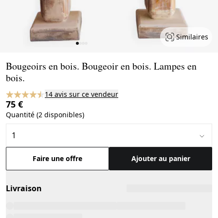
Similaires
Page 1 of 4
Bougeoirs en bois. Bougeoir en bois. Lampes en
bois.
14 avis sur ce vendeur
75 €
Quantité (2 disponibles)
Faire une offre
Ajouter au panier
Livraison