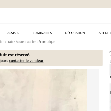
ASSISES
LUMINAIRES
DÉCORATION
ART DE 
ier
Table haute d'atelier aéronautique
uit est réservé.
jours
contacter le vendeur
.
P