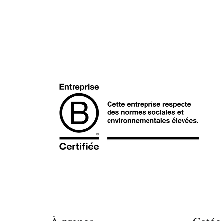
À propos
Catég