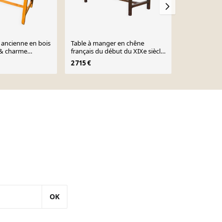
 ancienne en bois
Table à manger en chêne
Table de fe
 & charme
français du début du XIXe siècle
1 650 €
avec un tiroir
2 715 €
OK