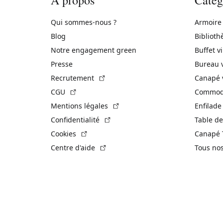
Qui sommes-nous ?
Armoire
Blog
Biblioth
Notre engagement green
Buffet v
Presse
Bureau 
(Lien externe)
Recrutement
Canapé 
(Lien externe)
CGU
Commode
(Lien externe)
Mentions légales
Enfilade
(Lien externe)
Confidentialité
Table de
(Lien externe)
Cookies
Canapé 
(Lien externe)
Centre d'aide
Tous no