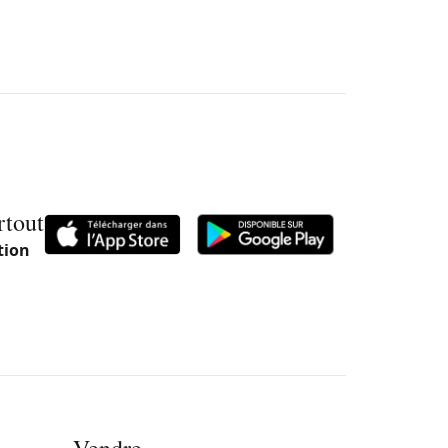
rtout
tion
Vendre