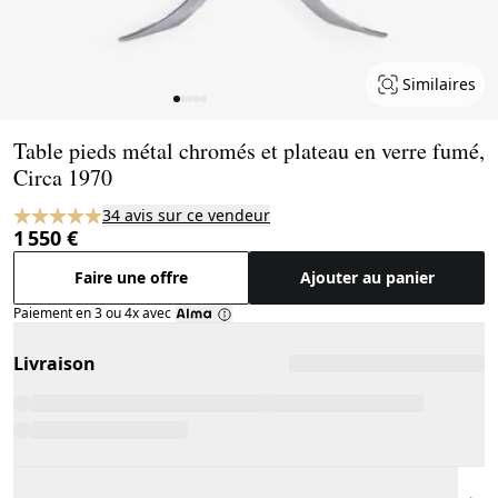
Similaires
Page 1 of 5
Table pieds métal chromés et plateau en verre fumé,
Circa 1970
34 avis sur ce vendeur
1 550 €
Faire une offre
Ajouter au panier
Paiement en 3 ou 4x avec
Livraison