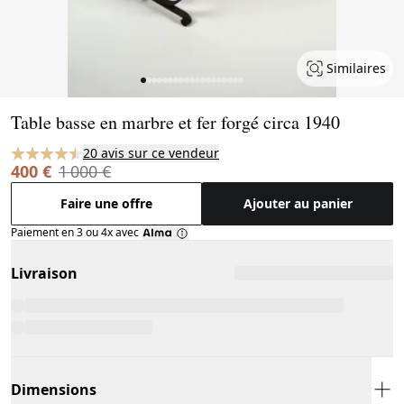
Similaires
Page 1 of 19
Table basse en marbre et fer forgé circa 1940
20 avis sur ce vendeur
400 €
1 000 €
Faire une offre
Ajouter au panier
Paiement en 3 ou 4x avec
Livraison
Dimensions