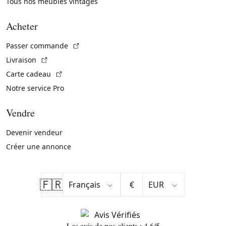
Tous nos meubles vintages
Acheter
(Lien externe)
Passer commande
(Lien externe)
Livraison
(Lien externe)
Carte cadeau
Notre service Pro
Vendre
Devenir vendeur
Créer une annonce
🇫🇷
€
Les avis de nos clients : 4.6/5