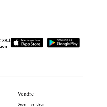
rtout
tion
Vendre
rne)
Devenir vendeur