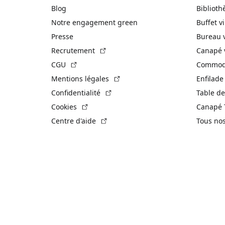
Blog
Biblioth
Notre engagement green
Buffet v
Presse
Bureau 
(Lien externe)
Recrutement
Canapé 
(Lien externe)
CGU
Commode
(Lien externe)
Mentions légales
Enfilade
(Lien externe)
Confidentialité
Table de
(Lien externe)
Cookies
Canapé 
(Lien externe)
Centre d'aide
Tous no