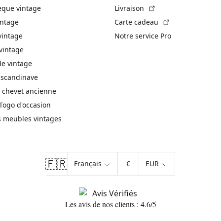
(Lien externe)
èque vintage
Livraison
(Lien externe)
intage
Carte cadeau
vintage
Notre service Pro
vintage
 vintage
 scandinave
 chevet ancienne
Togo d'occasion
s meubles vintages
🇫🇷
€
Les avis de nos clients : 4.6/5