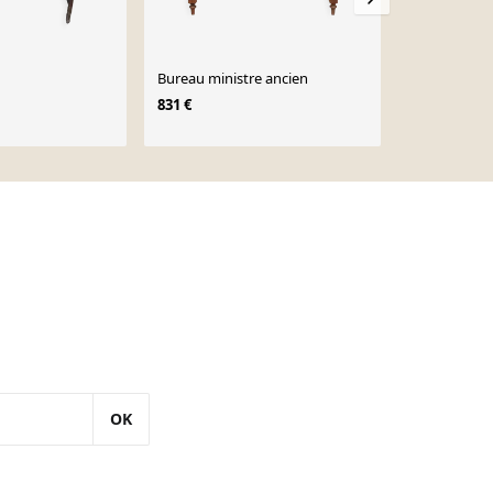
Bureau ministre ancien
Bureau mini
831 €
831 €
OK