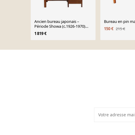
Ancien bureau japonais –
Bureau en pin ma
Période Showa (c.1926-1970)
150 €
215 €
#51
1 819 €
Page 1 of 10