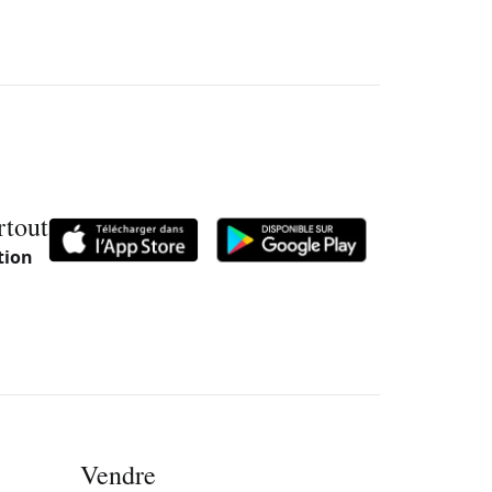
rtout
tion
Vendre