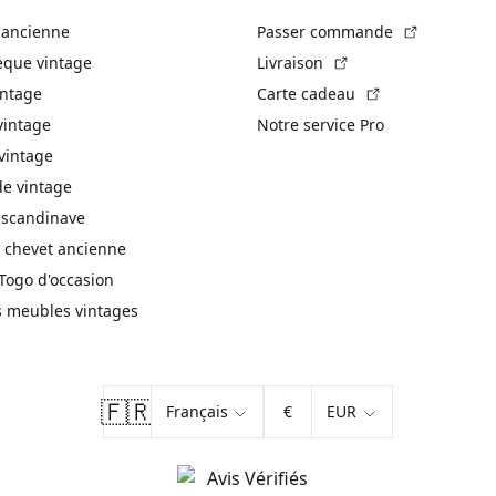
(Lien exte
 ancienne
Passer commande
(Lien externe)
èque vintage
Livraison
(Lien externe)
intage
Carte cadeau
vintage
Notre service Pro
vintage
 vintage
 scandinave
 chevet ancienne
Togo d'occasion
s meubles vintages
🇫🇷
€