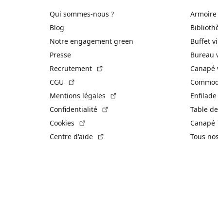
Qui sommes-nous ?
Armoire
Blog
Biblioth
Notre engagement green
Buffet v
Presse
Bureau 
(Lien externe)
Recrutement
Canapé 
(Lien externe)
CGU
Commode
(Lien externe)
Mentions légales
Enfilade
(Lien externe)
Confidentialité
Table de
(Lien externe)
Cookies
Canapé 
(Lien externe)
Centre d'aide
Tous no