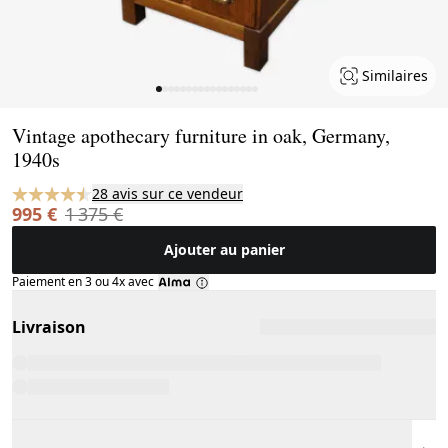
Similaires
Page 1 of 17
Vintage apothecary furniture in oak, Germany,
1940s
28 avis sur ce vendeur
995 €
1 375 €
Ajouter au panier
Paiement en 3 ou 4x avec
Livraison