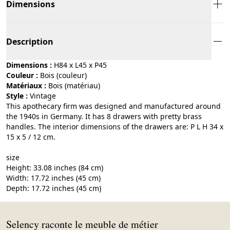
Dimensions
Description
Dimensions :
H84 x L45 x P45
Couleur :
bois (couleur)
Matériaux :
bois (matériau)
Style :
vintage
This apothecary firm was designed and manufactured around
the 1940s in Germany. It has 8 drawers with pretty brass
handles. The interior dimensions of the drawers are: P L H 34 x
15 x 5 / 12 cm.
size
Height: 33.08 inches (84 cm)
Width: 17.72 inches (45 cm)
Depth: 17.72 inches (45 cm)
Selency raconte le meuble de métier