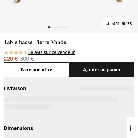
Similaires
Page 1 of 11
Table basse Pierre Vandel
68 avis sur ce vendeur
220 €
300 €
Faire une offre
Ajouter au panier
Livraison
Dimensions