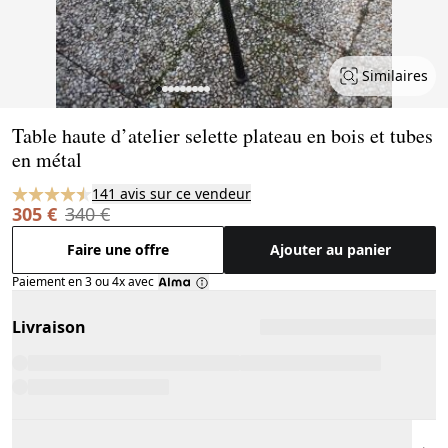
Similaires
Page 1 of 9
Table haute d’atelier selette plateau en bois et tubes
en métal
141 avis sur ce vendeur
305 €
340 €
Faire une offre
Ajouter au panier
Paiement en 3 ou 4x avec
Livraison